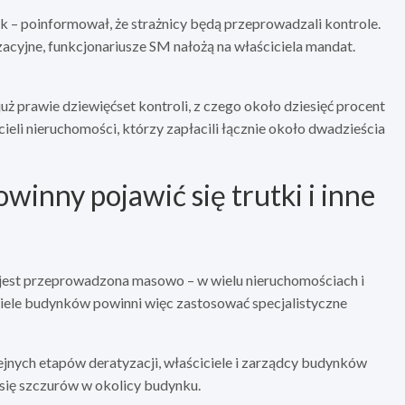
 – poinformował, że strażnicy będą przeprowadzali kontrole.
zacyjne, funkcjonariusze SM nałożą na właściciela mandat.
ż prawie dziewięćset kontroli, z czego około dziesięć procent
li nieruchomości, którzy zapłacili łącznie około dwadzieścia
inny pojawić się trutki i inne
y jest przeprowadzona masowo – w wielu nieruchomościach i
ciele budynków powinni więc zastosować specjalistyczne
jnych etapów deratyzacji, właściciele i zarządcy budynków
e się szczurów w okolicy budynku.