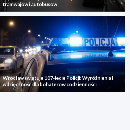
tramwajów i autobusów
Wrocław świętuje 107-lecie Policji: Wyróżnienia i
wdzięczność dla bohaterów codzienności