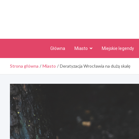
Skip
to
content
Główna
Miasto
Miejskie legendy
Strona główna
Miasto
Deratyzacja Wrocławia na dużą skalę