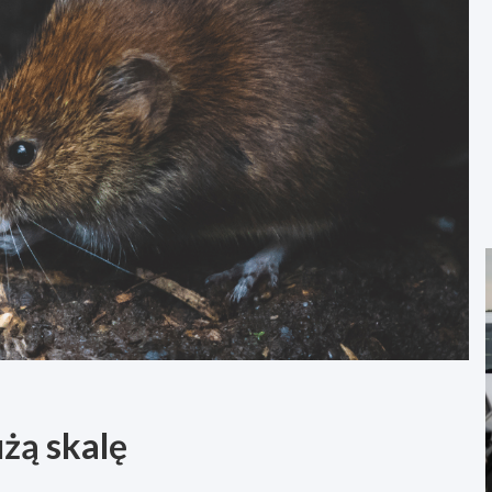
żą skalę