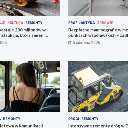
CJE
KULTURA
REMONTY
PROFILAKTYKA
ZDROWIE
estuje 200 milionów w
Bezpłatne mammografie w mo
strukcja, która zmieni
punktach wrocławskich – zadb
zdrowie!
2026
5 sierpnia 2026
A
REMONTY
DROGI
REMONTY
iletowa w komunikacji
Intensywne remonty dróg w D