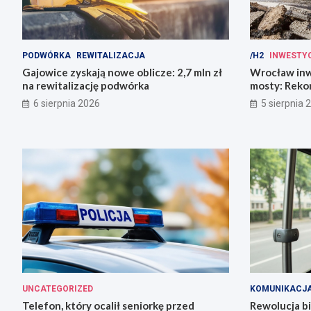
PODWÓRKA
REWITALIZACJA
/H2
INWESTY
Gajowice zyskają nowe oblicze: 2,7 mln zł
Wrocław inw
na rewitalizację podwórka
mosty: Rekon
miasto!
6 sierpnia 2026
5 sierpnia 
UNCATEGORIZED
KOMUNIKACJ
Telefon, który ocalił seniorkę przed
Rewolucja b