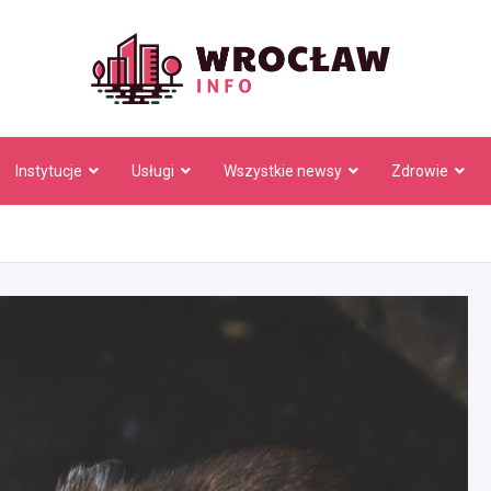
Wrocł
Instytucje
Usługi
Wszystkie newsy
Zdrowie