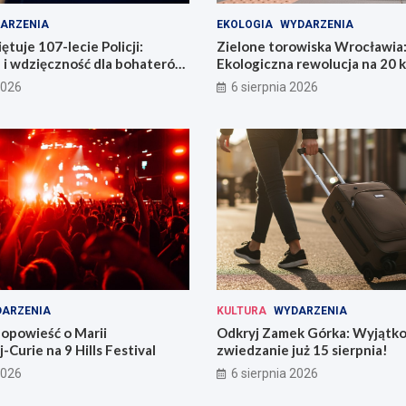
ARZENIA
EKOLOGIA
WYDARZENIA
tuje 107-lecie Policji:
Zielone torowiska Wrocławia
 i wdzięczność dla bohaterów
Ekologiczna rewolucja na 20 
i
2026
6 sierpnia 2026
ARZENIA
KULTURA
WYDARZENIA
opowieść o Marii
Odkryj Zamek Górka: Wyjątk
-Curie na 9 Hills Festival
zwiedzanie już 15 sierpnia!
2026
6 sierpnia 2026