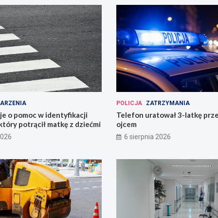
ARZENIA
POLICJA
ZATRZYMANIA
uje o pomoc w identyfikacji
Telefon uratował 3-latkę prz
który potrącił matkę z dziećmi
ojcem
2026
6 sierpnia 2026