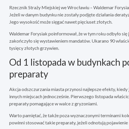
Rzecznik Straży Miejskiej we Wrocławiu – Waldemar Forysiak
Jeżeli w danym budynku nie zostały podjęte działania deraty
Jego wysokość może sięgać nawet pięciuset złotych.
Waldemar Forysiak poinformował, że w tym roku odbyło się ju
zakończyło się wystawieniem mandatów. Ukarano 90 właścicie
tysięcy złotych grzywien.
Od 1 listopada w budynkach pow
preparaty
Akcja odszczurzania miasta przynosi najlepsze efekty, kied
innych miejscach jednocześnie. Pierwszego listopada właści
preparaty pomagające w walce z gryzoniami.
Warto pamiętać, że także poza wyznaczonymi terminami kole
powinni stosować takie preparaty, jeżeli odnotują pojawieni