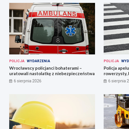
POLICJA
WYDARZENIA
POLICJA
WYD
Wrocławscy policjanci bohaterami –
Policja apel
uratowali nastolatkę z niebezpieczeństwa
rowerzysty, 
6 sierpnia 2026
6 sierpnia 