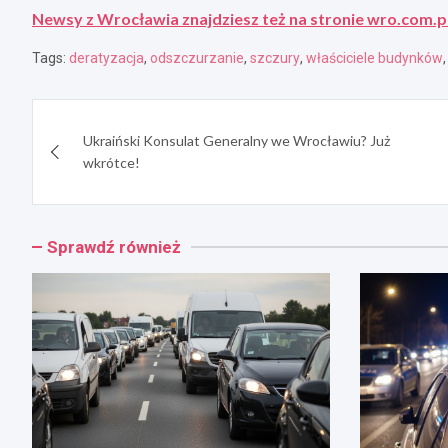
Newsy z Wrocławia znajdziesz też na stronie wro.com.p
Tags:
deratyzacja
,
odszczurzanie
,
szczury
,
właściciele budynków
Nawigacja
Ukraiński Konsulat Generalny we Wrocławiu? Już
wpisu
wkrótce!
Sprawdź również