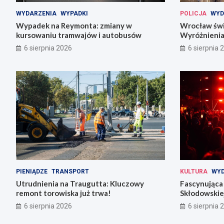
WYDARZENIA
WYPADKI
POLICJA
WYD
Wypadek na Reymonta: zmiany w
Wrocław świę
kursowaniu tramwajów i autobusów
Wyróżnienia
codziennośc
6 sierpnia 2026
6 sierpnia 
PIENIĄDZE
TRANSPORT
KULTURA
WYD
Utrudnienia na Traugutta: Kluczowy
Fascynująca 
remont torowiska już trwa!
Skłodowskiej
6 sierpnia 2026
6 sierpnia 