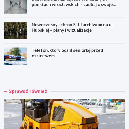
punktach wrocławskich – zadbaj o swoje
zdrowie!
Nowoczesny schron S-1 i archiwum na ul.
Hubskiej – plany i wizualizacje
Telefon, który ocalił seniorkę przed
oszustwem
W
B
r
e
o
z
c
p
ł
ł
Sprawdź również
a
a
w
t
i
n
n
e
w
m
e
a
s
m