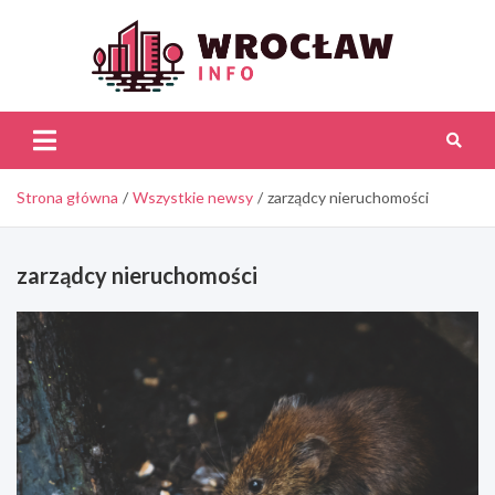
Skip
to
content
Wroc
Inf
Strona główna
Wszystkie newsy
zarządcy nieruchomości
zarządcy nieruchomości