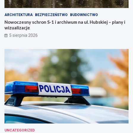
i
o
a
j
ARCHITEKTURA
BEZPIECZEŃSTWO
BUDOWNICTWO
s
e
Nowoczesny schron S-1 i archiwum na ul. Hubskiej – plany i
t
z
wizualizacje
o
d
!
r
5 sierpnia 2026
o
w
i
e
!
UNCATEGORIZED