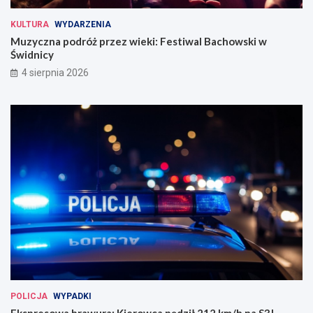
KULTURA
WYDARZENIA
Muzyczna podróż przez wieki: Festiwal Bachowski w
Świdnicy
4 sierpnia 2026
POLICJA
WYPADKI
Ekspresowa brawura: Kierowca pędził 212 km/h na S3!