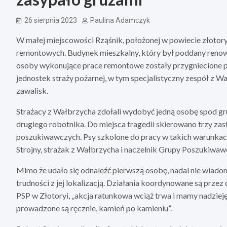
26 sierpnia 2023
Paulina Adamczyk
W małej miejscowości Rząśnik, położonej w powiecie złotor
remontowych. Budynek mieszkalny, który był poddany renowacj
osoby wykonujące prace remontowe zostały przygniecione pr
jednostek straży pożarnej, w tym specjalistyczny zespół z 
zawalisk.
Strażacy z Wałbrzycha zdołali wydobyć jedną osobę spod g
drugiego robotnika. Do miejsca tragedii skierowano trzy za
poszukiwawczych. Psy szkolone do pracy w takich warunkach
Strojny, strażak z Wałbrzycha i naczelnik Grupy Poszukiwa
Mimo że udało się odnaleźć pierwszą osobę, nadal nie wiadom
trudności z jej lokalizacją. Działania koordynowane są prze
PSP w Złotoryi, „akcja ratunkowa wciąż trwa i mamy nadzieję
prowadzone są ręcznie, kamień po kamieniu”.