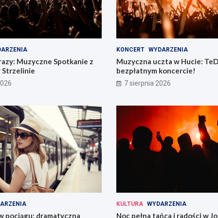
ARZENIA
KONCERT
WYDARZENIA
razy: Muzyczne Spotkanie z
Muzyczna uczta w Hucie: TeD
 Strzelinie
bezpłatnym koncercie!
2026
7 sierpnia 2026
ARZENIA
KULTURA
WYDARZENIA
 w pociągu: dramatyczna
Noc pełna tańca i radości w 