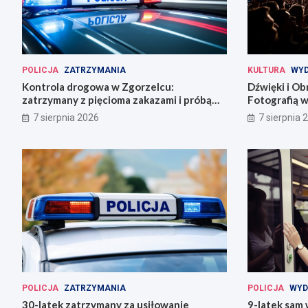
POLICJA
ZATRZYMANIA
KULTURA
WYD
Kontrola drogowa w Zgorzelcu:
Dźwięki i Ob
zatrzymany z pięcioma zakazami i próbą
Fotografią w
ucieczki
7 sierpnia 2026
7 sierpnia 
POLICJA
ZATRZYMANIA
POLICJA
WYD
30-latek zatrzymany za usiłowanie
9-latek sam