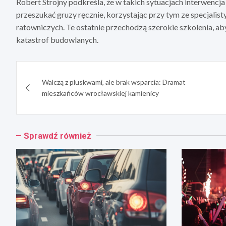
Robert Strojny podkreśla, że w takich sytuacjach interwencj
przeszukać gruzy ręcznie, korzystając przy tym ze specjalis
ratowniczych. Te ostatnie przechodzą szerokie szkolenia, a
katastrof budowlanych.
Nawigacja
Walczą z pluskwami, ale brak wsparcia: Dramat
wpisu
mieszkańców wrocławskiej kamienicy
Sprawdź również