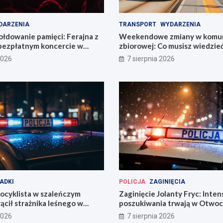
DARZENIA
TRANSPORT
WYDARZENIA
łdowanie pamięci: Ferajna z
Weekendowe zmiany w komun
bezpłatnym koncercie w
zbiorowej: Co musisz wiedzie
2026
7 sierpnia 2026
ADKI
POLICJA
ZAGINIĘCIA
ocyklista w szaleńczym
Zaginięcie Jolanty Fryc: Inte
ącił strażnika leśnego w
poszukiwania trwają w Otwoc
kim
Wrocławiu
2026
7 sierpnia 2026