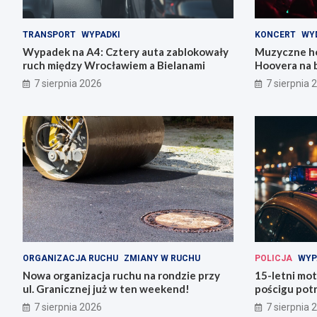
TRANSPORT
WYPADKI
KONCERT
WY
Wypadek na A4: Cztery auta zablokowały
Muzyczne ho
ruch między Wrocławiem a Bielanami
Hoovera na 
Wrocławiu
7 sierpnia 2026
7 sierpnia 
ORGANIZACJA RUCHU
ZMIANY W RUCHU
POLICJA
WYP
Nowa organizacja ruchu na rondzie przy
15-letni mot
ul. Granicznej już w ten weekend!
pościgu potr
Lwówku Śląs
7 sierpnia 2026
7 sierpnia 