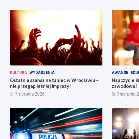
KULTURA
WYDARZENIA
AWANSE
EDU
Ostatnia szansa na taniec w Wrocławiu –
Nauczycielki
nie przegap letniej imprezy!
zawodowe!
7 sierpnia 2026
7 sierpnia 