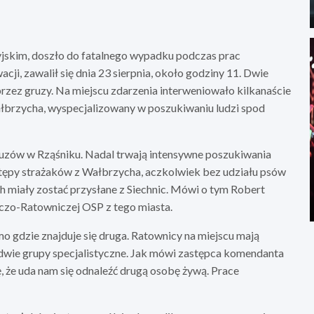
yjskim, doszło do fatalnego wypadku podczas prac
i, zawalił się dnia 23 sierpnia, około godziny 11. Dwie
zez gruzy. Na miejscu zdarzenia interweniowało kilkanaście
Wałbrzycha, wyspecjalizowany w poszukiwaniu ludzi spod
ruzów w Rząśniku. Nadal trwają intensywne poszukiwania
stępy strażaków z Wałbrzycha, aczkolwiek bez udziału psów
 miały zostać przysłane z Siechnic. Mówi o tym Robert
wczo-Ratowniczej OSP z tego miasta.
o gdzie znajduje się druga. Ratownicy na miejscu mają
z dwie grupy specjalistyczne. Jak mówi zastępca komendanta
, że uda nam się odnaleźć drugą osobę żywą. Prace