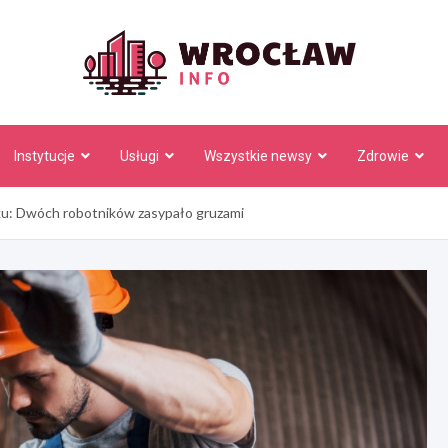
Wrocł
Instytucje
Usługi
Wszystkie newsy
Zdrowie
ku: Dwóch robotników zasypało gruzami