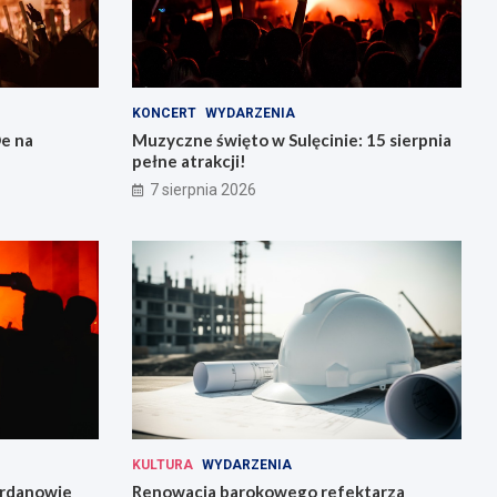
KONCERT
WYDARZENIA
e na
Muzyczne święto w Sulęcinie: 15 sierpnia
pełne atrakcji!
7 sierpnia 2026
KULTURA
WYDARZENIA
Jordanowie
Renowacja barokowego refektarza