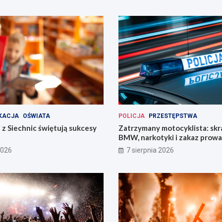
KACJA
OŚWIATA
POLICJA
PRZESTĘPSTWA
 z Siechnic świętują sukcesy
Zatrzymany motocyklista: sk
BMW, narkotyki i zakaz prow
pojazdów
2026
7 sierpnia 2026