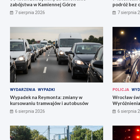
zabójstwa w Kamiennej Górze
podróż bez o
7 sierpnia 2026
7 sierpnia 
WYDARZENIA
WYPADKI
POLICJA
WYD
Wypadek na Reymonta: zmiany w
Wrocław świę
kursowaniu tramwajów i autobusów
Wyróżnienia
codziennośc
6 sierpnia 2026
6 sierpnia 