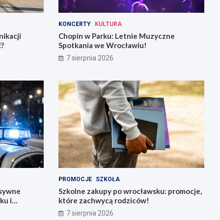
KONCERTY
KULTURA
ikacji
Chopin w Parku: Letnie Muzyczne
ć?
Spotkania we Wrocławiu!
7 sierpnia 2026
PROMOCJE
SZKOŁA
nsywne
Szkolne zakupy po wrocławsku: promocje,
ku i
które zachwycą rodziców!
7 sierpnia 2026