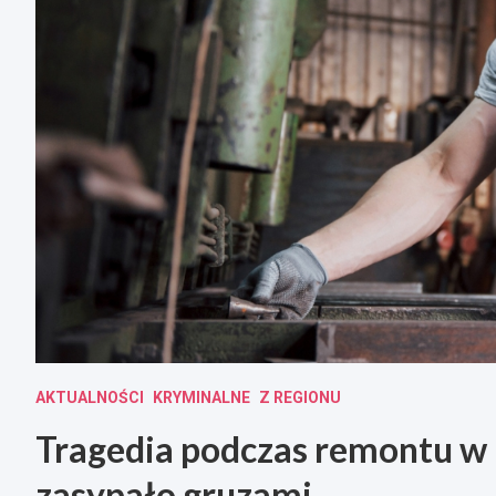
AKTUALNOŚCI
KRYMINALNE
Z REGIONU
Tragedia podczas remontu w
zasypało gruzami