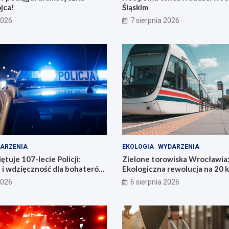
jca!
Śląskim
2026
7 sierpnia 2026
ARZENIA
EKOLOGIA
WYDARZENIA
tuje 107-lecie Policji:
Zielone torowiska Wrocławia
 i wdzięczność dla bohaterów
Ekologiczna rewolucja na 20 
i
2026
6 sierpnia 2026