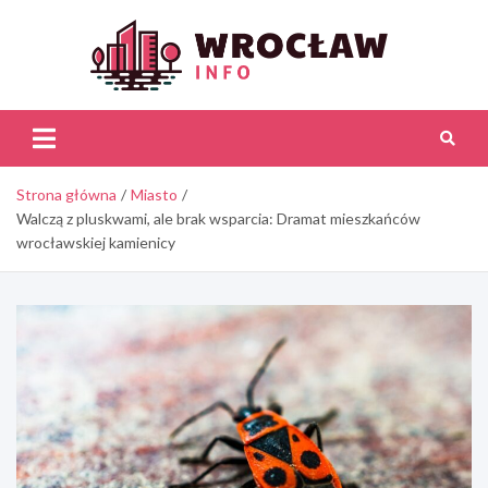
Skip
to
content
Wroc
Inf
Strona główna
Miasto
Walczą z pluskwami, ale brak wsparcia: Dramat mieszkańców
wrocławskiej kamienicy