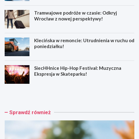
Tramwajowe podróże w czasie: Odkryj
Wrocław z nowej perspektywy!
Klecińska w remoncie: Utrudnienia w ruchu od
poniedziałku!
SiecHHnice Hip-Hop Festival: Muzyczna
Ekspresja w Skateparku!
Z
T
ł
r
o
a
t
m
o
w
Sprawdź również
r
a
y
j
j
o
s
w
k
e