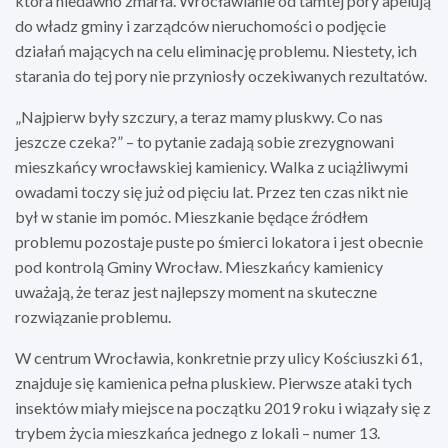
która niedawno zmarła. Wrocławianie od tamtej pory apelują
do władz gminy i zarządców nieruchomości o podjęcie
działań mających na celu eliminację problemu. Niestety, ich
starania do tej pory nie przyniosły oczekiwanych rezultatów.
„Najpierw były szczury, a teraz mamy pluskwy. Co nas
jeszcze czeka?” – to pytanie zadają sobie zrezygnowani
mieszkańcy wrocławskiej kamienicy. Walka z uciążliwymi
owadami toczy się już od pięciu lat. Przez ten czas nikt nie
był w stanie im pomóc. Mieszkanie będące źródłem
problemu pozostaje puste po śmierci lokatora i jest obecnie
pod kontrolą Gminy Wrocław. Mieszkańcy kamienicy
uważają, że teraz jest najlepszy moment na skuteczne
rozwiązanie problemu.
W centrum Wrocławia, konkretnie przy ulicy Kościuszki 61,
znajduje się kamienica pełna pluskiew. Pierwsze ataki tych
insektów miały miejsce na początku 2019 roku i wiązały się z
trybem życia mieszkańca jednego z lokali – numer 13.