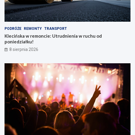
k
i
e
m
PODRÓŻE
REMONTY
TRANSPORT
Klecińska w remoncie: Utrudnienia w ruchu od
poniedziałku!
8 sierpnia 2026