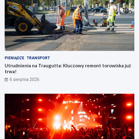
n
n
o
ś
c
i
PIENIĄDZE
TRANSPORT
Utrudnienia na Traugutta: Kluczowy remont torowiska już
trwa!
6 sierpnia 2026