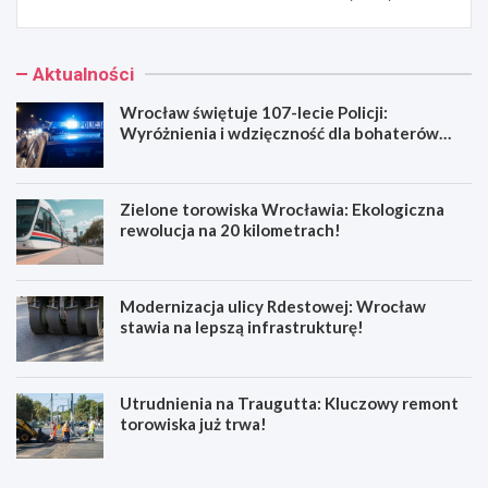
Aktualności
Wrocław świętuje 107-lecie Policji:
Wyróżnienia i wdzięczność dla bohaterów
codzienności
Zielone torowiska Wrocławia: Ekologiczna
rewolucja na 20 kilometrach!
Modernizacja ulicy Rdestowej: Wrocław
stawia na lepszą infrastrukturę!
Utrudnienia na Traugutta: Kluczowy remont
torowiska już trwa!
W
Z
r
i