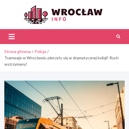
Skip
to
content
Wroc
Inf
Strona główna
Policja
Tramwaje w Wrocławiu zderzyły się w dramatycznej kolizji! Ruch
wstrzymany!