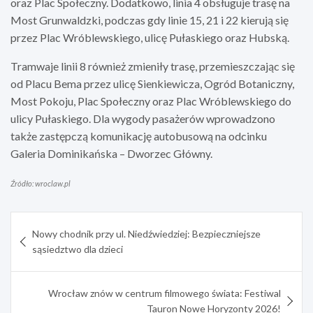
oraz Plac Społeczny. Dodatkowo, linia 4 obsługuje trasę na
Most Grunwaldzki, podczas gdy linie 15, 21 i 22 kierują się
przez Plac Wróblewskiego, ulicę Pułaskiego oraz Hubską.
Tramwaje linii 8 również zmieniły trasę, przemieszczając się
od Placu Bema przez ulicę Sienkiewicza, Ogród Botaniczny,
Most Pokoju, Plac Społeczny oraz Plac Wróblewskiego do
ulicy Pułaskiego. Dla wygody pasażerów wprowadzono
także zastępczą komunikację autobusową na odcinku
Galeria Dominikańska – Dworzec Główny.
Źródło: wroclaw.pl
Nawigacja
Nowy chodnik przy ul. Niedźwiedziej: Bezpieczniejsze
wpisu
sąsiedztwo dla dzieci
Wrocław znów w centrum filmowego świata: Festiwal
Tauron Nowe Horyzonty 2026!