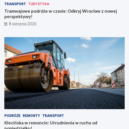
z
w
TRANSPORT
TURYSTYKA
k
e
Tramwajowe podróże w czasie: Odkryj Wrocław z nowej
r
j
perspektywy!
a
p
8 sierpnia 2026
d
e
z
r
i
s
o
p
n
e
y
k
m
t
p
y
l
w
e
y
c
!
a
k
i
e
m
PODRÓŻE
REMONTY
TRANSPORT
Klecińska w remoncie: Utrudnienia w ruchu od
poniedziałku!