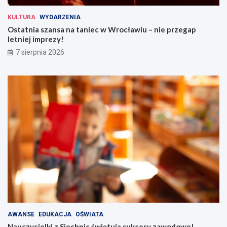
KULTURA
WYDARZENIA
Ostatnia szansa na taniec w Wrocławiu – nie przegap
letniej imprezy!
7 sierpnia 2026
AWANSE
EDUKACJA
OŚWIATA
Nauczycielki z Siechnic świętują sukcesy zawodowe!