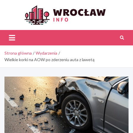
Skip
to
content
Wroc
Inf
Strona główna
Wydarzenia
Wielkie korki na AOW po zderzeniu auta z lawetą