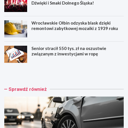
Dźwięki i Smaki Dolnego Śląska!
Wrocławskie Ołbin odzyska blask dzięki
remontowi zabytkowej mozaiki z 1939 roku
Senior stracił 550 tys. zł na oszustwie
związanym z inwestycjami w ropę
W
F
r
e
o
s
c
t
ł
i
Sprawdź również
a
w
w
a
:
l
W
M
y
u
p
z
a
y
d
c