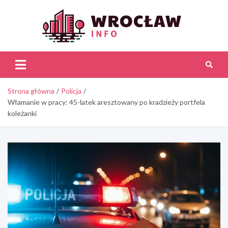
Skip
to
content
Wroc
Inf
Strona główna
Policja
Włamanie w pracy: 45-latek aresztowany po kradzieży portfela
koleżanki