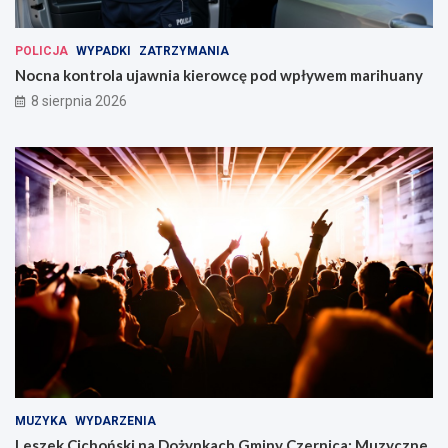
POLICJA
WYPADKI
ZATRZYMANIA
Nocna kontrola ujawnia kierowcę pod wpływem marihuany
8 sierpnia 2026
MUZYKA
WYDARZENIA
Leszek Cichoński na Dożynkach Gminy Czernica: Muzyczne