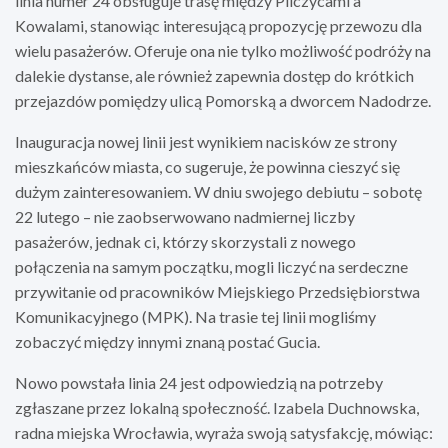
linia numer 24 obsługuje trasę między Pilczycami a
Kowalami, stanowiąc interesującą propozycję przewozu dla
wielu pasażerów. Oferuje ona nie tylko możliwość podróży na
dalekie dystanse, ale również zapewnia dostęp do krótkich
przejazdów pomiędzy ulicą Pomorską a dworcem Nadodrze.
Inauguracja nowej linii jest wynikiem nacisków ze strony
mieszkańców miasta, co sugeruje, że powinna cieszyć się
dużym zainteresowaniem. W dniu swojego debiutu – sobotę
22 lutego – nie zaobserwowano nadmiernej liczby
pasażerów, jednak ci, którzy skorzystali z nowego
połączenia na samym początku, mogli liczyć na serdeczne
przywitanie od pracowników Miejskiego Przedsiębiorstwa
Komunikacyjnego (MPK). Na trasie tej linii mogliśmy
zobaczyć między innymi znaną postać Gucia.
Nowo powstała linia 24 jest odpowiedzią na potrzeby
zgłaszane przez lokalną społeczność. Izabela Duchnowska,
radna miejska Wrocławia, wyraża swoją satysfakcję, mówiąc: