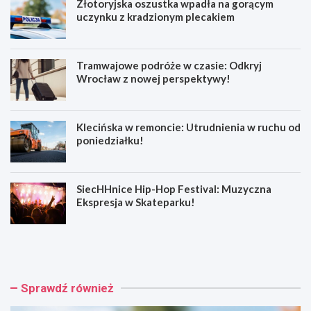
Złotoryjska oszustka wpadła na gorącym
uczynku z kradzionym plecakiem
Tramwajowe podróże w czasie: Odkryj
Wrocław z nowej perspektywy!
Klecińska w remoncie: Utrudnienia w ruchu od
poniedziałku!
SiecHHnice Hip-Hop Festival: Muzyczna
Ekspresja w Skateparku!
Z
T
ł
r
o
a
t
m
o
w
Sprawdź również
r
a
y
j