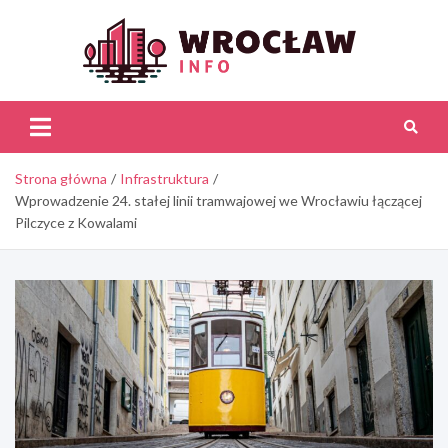
Skip
to
content
Wroc
Inf
Strona główna
Infrastruktura
Wprowadzenie 24. stałej linii tramwajowej we Wrocławiu łączącej
Pilczyce z Kowalami