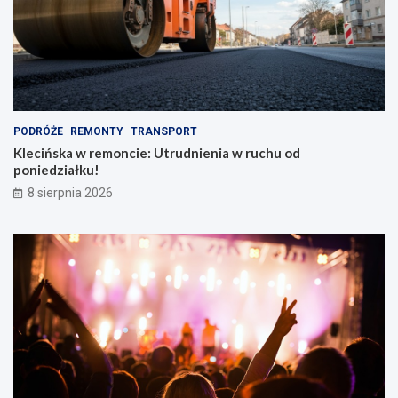
e
y
c
!
a
k
i
e
m
PODRÓŻE
REMONTY
TRANSPORT
Klecińska w remoncie: Utrudnienia w ruchu od
poniedziałku!
8 sierpnia 2026