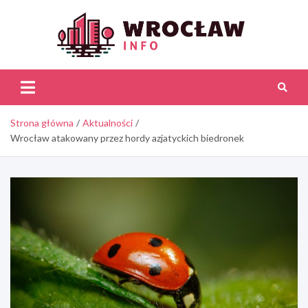
Skip
to
content
Wroc
Inf
Strona główna
Aktualności
Wrocław atakowany przez hordy azjatyckich biedronek