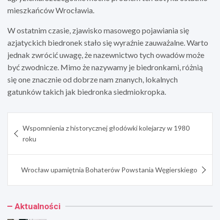
mieszkańców Wrocławia.
W ostatnim czasie, zjawisko masowego pojawiania się
azjatyckich biedronek stało się wyraźnie zauważalne. Warto
jednak zwrócić uwagę, że nazewnictwo tych owadów może
być zwodnicze. Mimo że nazywamy je biedronkami, różnią
się one znacznie od dobrze nam znanych, lokalnych
gatunków takich jak biedronka siedmiokropka.
Nawigacja
Wspomnienia z historycznej głodówki kolejarzy w 1980
wpisu
roku
Wrocław upamiętnia Bohaterów Powstania Węgierskiego
Aktualności