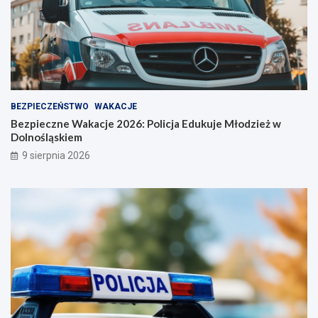
ś
ć
BEZPIECZEŃSTWO
WAKACJE
Bezpieczne Wakacje 2026: Policja Edukuje Młodzież w
Dolnośląskiem
9 sierpnia 2026