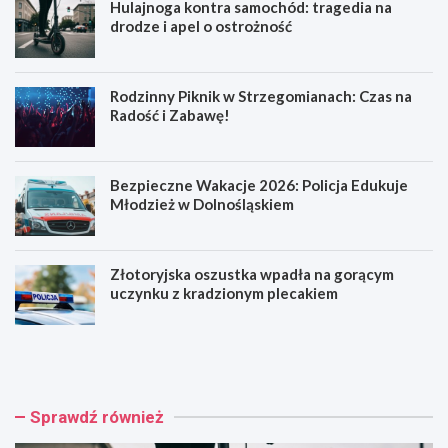
Hulajnoga kontra samochód: tragedia na
drodze i apel o ostrożność
Rodzinny Piknik w Strzegomianach: Czas na
Radość i Zabawę!
Bezpieczne Wakacje 2026: Policja Edukuje
Młodzież w Dolnośląskiem
Złotoryjska oszustka wpadła na gorącym
uczynku z kradzionym plecakiem
H
R
u
o
l
d
a
z
j
i
Sprawdź również
n
n
o
n