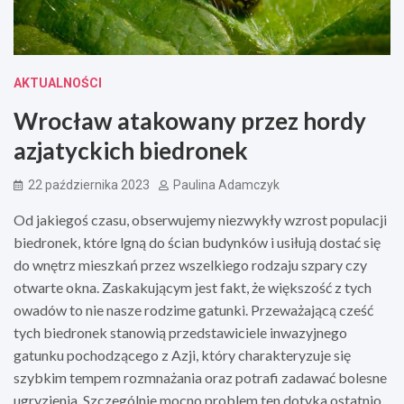
AKTUALNOŚCI
Wrocław atakowany przez hordy
azjatyckich biedronek
22 października 2023
Paulina Adamczyk
Od jakiegoś czasu, obserwujemy niezwykły wzrost populacji
biedronek, które lgną do ścian budynków i usiłują dostać się
do wnętrz mieszkań przez wszelkiego rodzaju szpary czy
otwarte okna. Zaskakującym jest fakt, że większość z tych
owadów to nie nasze rodzime gatunki. Przeważającą cześć
tych biedronek stanowią przedstawiciele inwazyjnego
gatunku pochodzącego z Azji, który charakteryzuje się
szybkim tempem rozmnażania oraz potrafi zadawać bolesne
ugryzienia. Szczególnie mocno problem ten dotyka ostatnio