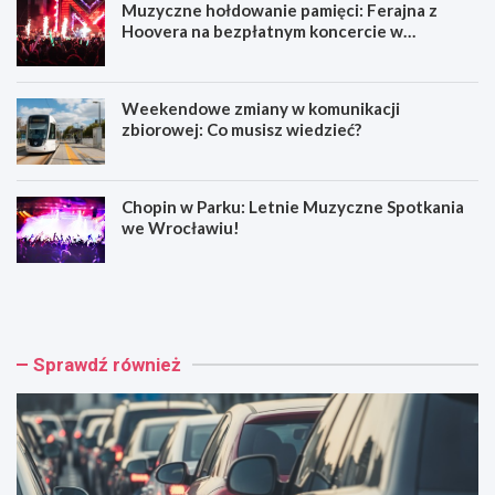
Muzyczne hołdowanie pamięci: Ferajna z
Hoovera na bezpłatnym koncercie w
Wrocławiu
Weekendowe zmiany w komunikacji
zbiorowej: Co musisz wiedzieć?
Chopin w Parku: Letnie Muzyczne Spotkania
we Wrocławiu!
W
M
y
u
p
z
a
y
d
c
Sprawdź również
e
z
k
n
n
e
a
h
A
o
4
ł
:
d