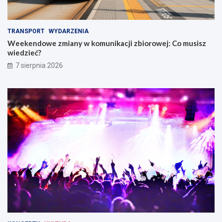
n
c
a
i
m
e
TRANSPORT
WYDARZENIA
i
w
Weekendowe zmiany w komunikacji zbiorowej: Co musisz
W
wiedzieć?
r
o
7 sierpnia 2026
c
ł
a
w
i
u