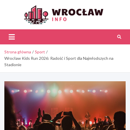
Skip
to
content
Wroc
Inf
Strona główna
Sport
Wrocław Kids Run 2026: Radość i Sport dla Najmłodszych na
Stadionie