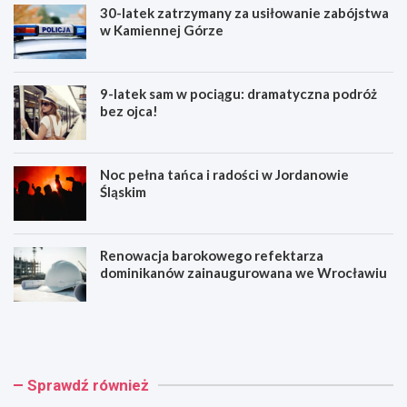
30-latek zatrzymany za usiłowanie zabójstwa
w Kamiennej Górze
9-latek sam w pociągu: dramatyczna podróż
bez ojca!
Noc pełna tańca i radości w Jordanowie
Śląskim
Renowacja barokowego refektarza
dominikanów zainaugurowana we Wrocławiu
3
9
0
-
-
l
l
a
a
t
Sprawdź również
t
e
e
k