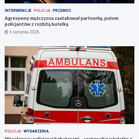
INTERWENCJE
POLICJA
PRZEMOC
Agresywny mężczyzna zaatakował partnerkę, potem
policjantów z rozbitą butelką
6 sierpnia 2026
POLICJA
WYDARZENIA
Wrocławscy policjanci bohaterami – uratowali nastolatkę z