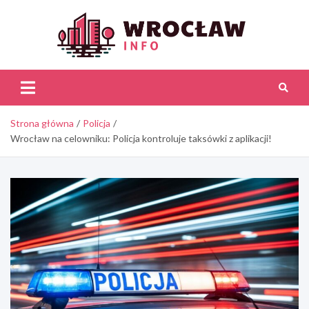
Skip
to
content
Wroc
Inf
Strona główna
Policja
Wrocław na celowniku: Policja kontroluje taksówki z aplikacji!