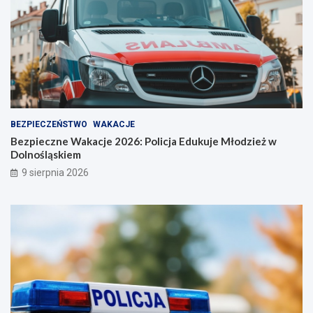
o
ś
ć
BEZPIECZEŃSTWO
WAKACJE
Bezpieczne Wakacje 2026: Policja Edukuje Młodzież w
Dolnośląskiem
9 sierpnia 2026