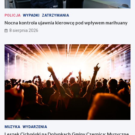
POLICJA
WYPADKI
ZATRZYMANIA
Nocna kontrola ujawnia kierowcę pod wpływem marihuany
8 sierpnia 2026
MUZYKA
WYDARZENIA
Leszek Cichoński na Dożynkach Gminy Czernica: Muzyczne