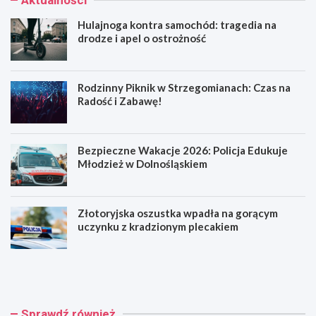
Hulajnoga kontra samochód: tragedia na
drodze i apel o ostrożność
Rodzinny Piknik w Strzegomianach: Czas na
Radość i Zabawę!
Bezpieczne Wakacje 2026: Policja Edukuje
Młodzież w Dolnośląskiem
Złotoryjska oszustka wpadła na gorącym
uczynku z kradzionym plecakiem
H
R
u
o
l
d
a
z
j
i
Sprawdź również
n
n