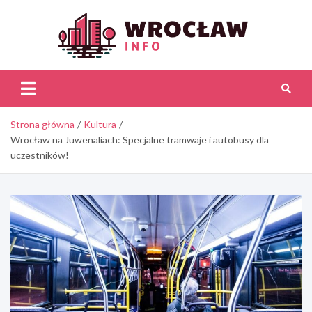
Skip
to
content
Wroc
Inf
Strona główna
Kultura
Wrocław na Juwenaliach: Specjalne tramwaje i autobusy dla
uczestników!