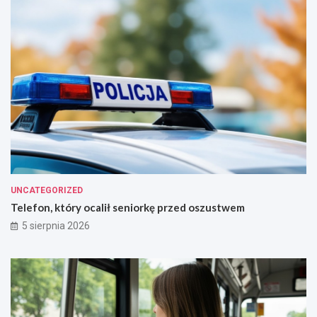
e
!
UNCATEGORIZED
Telefon, który ocalił seniorkę przed oszustwem
5 sierpnia 2026