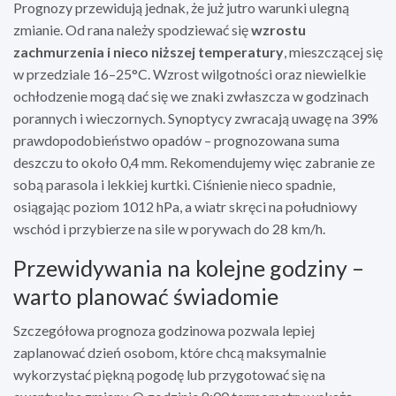
Prognozy przewidują jednak, że już jutro warunki ulegną
zmianie. Od rana należy spodziewać się
wzrostu
zachmurzenia i nieco niższej temperatury
, mieszczącej się
w przedziale 16–25°C. Wzrost wilgotności oraz niewielkie
ochłodzenie mogą dać się we znaki zwłaszcza w godzinach
porannych i wieczornych. Synoptycy zwracają uwagę na 39%
prawdopodobieństwo opadów – prognozowana suma
deszczu to około 0,4 mm. Rekomendujemy więc zabranie ze
sobą parasola i lekkiej kurtki. Ciśnienie nieco spadnie,
osiągając poziom 1012 hPa, a wiatr skręci na południowy
wschód i przybierze na sile w porywach do 28 km/h.
Przewidywania na kolejne godziny –
warto planować świadomie
Szczegółowa prognoza godzinowa pozwala lepiej
zaplanować dzień osobom, które chcą maksymalnie
wykorzystać piękną pogodę lub przygotować się na