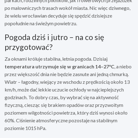
parkach, rodzinnych pikników, jak i rowerowych przejażdżek
po malowniczych trasach wokół miasta. Nic więc dziwnego,
że wielu wrocławian decyduje się spędzić dzisiejsze
popołudnie na świeżym powietrzu.
Pogoda dziś i jutro – na co się
przygotować?
Za oknami króluje stabilna, letnia pogoda. Dzisiaj
temperatura utrzymuje się w granicach 14–27°C
, a niebo
przez większość dnia nie będzie zasnute ani jedną chmurką.
Wiatr – łagodny, wiejący ze wschodu z prędkością około 13
km/h, może dać lekkie uczucie ochłody w najcieplejszych
godzinach. To dobry czas, by wybrać się na aktywność
fizyczną, ciesząc się brakiem opadów oraz przyzwoitym
poziomem wilgotności powietrza, który dziś wynosi około
60%. Ciśnienie atmosferyczne pozostaje na stabilnym
poziomie 1015 hPa.