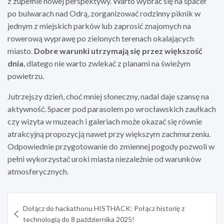
z zupełnie nowej perspektywy. Warto wybrać się na spacer
po bulwarach nad Odrą, zorganizować rodzinny piknik w
jednym z miejskich parków lub zaprosić znajomych na
rowerową wyprawę po zielonych terenach okalających
miasto.
Dobre warunki utrzymają się przez większość
dnia
, dlatego nie warto zwlekać z planami na świeżym
powietrzu.
Jutrzejszy dzień, choć mniej słoneczny, nadal daje szansę na
aktywność. Spacer pod parasolem po wrocławskich zaułkach
czy wizyta w muzeach i galeriach może okazać się równie
atrakcyjną propozycją nawet przy większym zachmurzeniu.
Odpowiednie przygotowanie do zmiennej pogody pozwoli w
pełni wykorzystać uroki miasta niezależnie od warunków
atmosferycznych.
Nawigacja
Dołącz do hackathonu HISTHACK: Połącz historię z
wpisu
technologią do 8 października 2025!