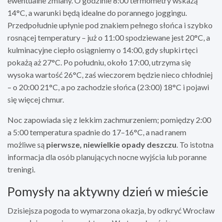
ewentualne zmiany. O godzinie 8:00 termometry wskażą
14°C, a warunki będą idealne do porannego joggingu.
Przedpołudnie upłynie pod znakiem pełnego słońca i szybko
rosnącej temperatury – już o 11:00 spodziewane jest 20°C, a
kulminacyjne ciepło osiągniemy o 14:00, gdy słupki rtęci
pokażą aż 27°C. Po południu, około 17:00, utrzyma się
wysoka wartość 26°C, zaś wieczorem będzie nieco chłodniej
– o 20:00 21°C, a po zachodzie słońca (23:00) 18°C i pojawi
się więcej chmur.
Noc zapowiada się z lekkim zachmurzeniem; pomiędzy 2:00
a 5:00 temperatura spadnie do 17–16°C, a nad ranem
możliwe są
pierwsze, niewielkie opady deszczu
. To istotna
informacja dla osób planujących nocne wyjścia lub poranne
treningi.
Pomysły na aktywny dzień w mieście
Dzisiejsza pogoda to wymarzona okazja, by odkryć Wrocław