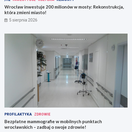
l
m
i
o
Wrocław inwestuje 200 milionów w mosty: Rekonstrukcja,
o
b
która zmieni miasto!
n
i
5 sierpnia 2026
ó
l
w
n
w
y
m
c
o
h
s
p
t
u
y
n
:
k
R
t
e
a
k
c
o
h
n
w
s
r
t
o
r
c
PROFILAKTYKA
ZDROWIE
u
ł
Bezpłatne mammografie w mobilnych punktach
k
a
wrocławskich – zadbaj o swoje zdrowie!
c
w