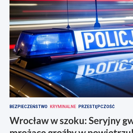
BEZPIECZEŃSTWO
KRYMINALNE
PRZESTĘPCZOŚĆ
Wrocław w szoku: Seryjny gwa
mrożące groźby w powietrzu