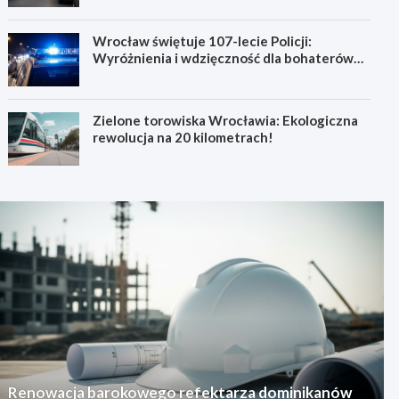
Wrocław świętuje 107-lecie Policji:
Wyróżnienia i wdzięczność dla bohaterów
codzienności
Zielone torowiska Wrocławia: Ekologiczna
rewolucja na 20 kilometrach!
Renowacja barokowego refektarza dominikanów