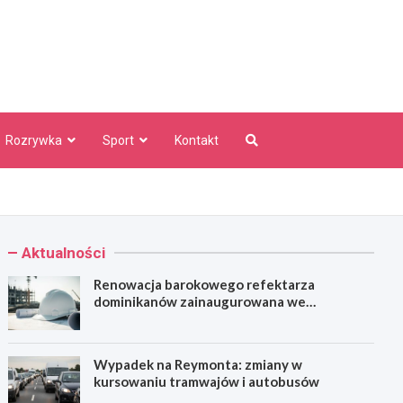
aw Info
Rozrywka
Sport
Kontakt
Aktualności
Renowacja barokowego refektarza
dominikanów zainaugurowana we
Wrocławiu
Wypadek na Reymonta: zmiany w
kursowaniu tramwajów i autobusów