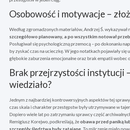
Osobowość i motywacje – złoż
Według zgromadzonych materiałów, Andrzej Ś. wykazywał 
szczegółowo planowany, a po wszystkim notował przebie
Posługiwał się psychologiczną przemocą – po dokonaniu na
by zyskać czas na ucieczkę. W jego notatkach pojawiały się u
głębokie zaburzenia emocjonalne oraz brak empatii wobec of
Brak przejrzystości instytucji
wiedziało?
Jednym z najbardziej kontrowersyjnych aspektów tej sprawy b
czas skala i charakter przestępstw były utrzymywane w taj
Dopiero wiele lat po zatrzymaniu sprawcy część archiwalnych 
Remigiusz Korejwo, podkreślają, że
obawa przed paniką lub 
szczegóły śledztwa były zatajane
. To milczenie miało p