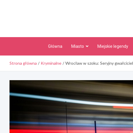
Skip
to
content
Główna
Miasto
Miejskie legendy
Strona główna
Kryminalne
Wrocław w szoku: Seryjny gwałciciel