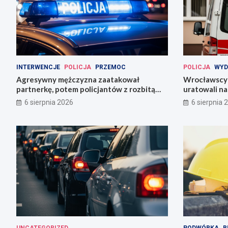
INTERWENCJE
POLICJA
PRZEMOC
POLICJA
WYD
Agresywny mężczyzna zaatakował
Wrocławscy 
partnerkę, potem policjantów z rozbitą
uratowali n
butelką
6 sierpnia 2026
6 sierpnia 