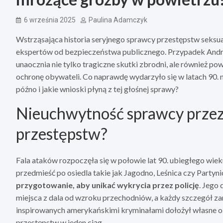
6 września 2025
Paulina Adamczyk
Wstrząsająca historia seryjnego sprawcy przestępstw seksu
ekspertów od bezpieczeństwa publicznego. Przypadek Andrzej
unaocznia nie tylko tragiczne skutki zbrodni, ale również po
ochronę obywateli. Co naprawdę wydarzyło się w latach 90. 
późno i jakie wnioski płyną z tej głośnej sprawy?
Nieuchwytność sprawcy przez la
przestępstw?
Fala ataków rozpoczęła się w połowie lat 90. ubiegłego wie
przedmieść po osiedla takie jak Jagodno, Leśnica czy Partyni
przygotowanie, aby unikać wykrycia przez policję
. Jego
miejsca z dala od wzroku przechodniów, a każdy szczegół z
inspirowanych amerykańskimi kryminałami dołożył własne ok
przestępstw w jeden ciąg.