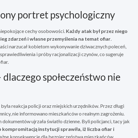
ony portret psychologiczny
niepokojące cechy osobowości.
Każdy atak był przez niego
g zdarzeń i własne przemyślenia na temat ofiar
.
paści narzucał kobietom wykonywanie dziwacznych poleceń,
sprawiedliwienia i próby racjonalizacji czynów, co sugeruje
iar.
 – dlaczego społeczeństwo nie
yła reakcja policji oraz miejskich urzędników. Przez długi
emnicy, nie informowano mieszkańców o realnym zagrożeniu.
dokumentów ujrzała światło dzienne. Byli policjanci, tacy jak
kompromitacją instytucji sprawiła, iż liczba ofiar i
oważne konsekwencje dla bezpieczeństwa mieszkańców.