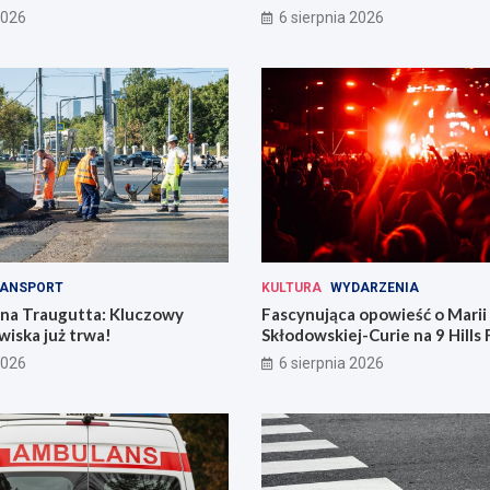
codzienności
2026
6 sierpnia 2026
ANSPORT
KULTURA
WYDARZENIA
 na Traugutta: Kluczowy
Fascynująca opowieść o Marii
iska już trwa!
Skłodowskiej-Curie na 9 Hills 
2026
6 sierpnia 2026