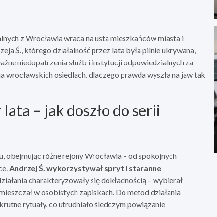
alnych z Wrocławia wraca na usta mieszkańców miasta i
a Ś., którego działalność przez lata była pilnie ukrywana,
ważne niedopatrzenia służb i instytucji odpowiedzialnych za
na wrocławskich osiedlach, dlaczego prawda wyszła na jaw tak
ta – jak doszło do serii
ku, obejmując różne rejony Wrocławia – od spokojnych
ce.
Andrzej Ś. wykorzystywał spryt i staranne
 działania charakteryzowały się dokładnością – wybierał
amieszczał w osobistych zapiskach. Do metod działania
rutne rytuały, co utrudniało śledczym powiązanie