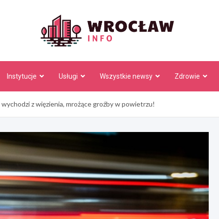
Wrocł
Instytucje
Usługi
Wszystkie newsy
Zdrowie
 wychodzi z więzienia, mrożące groźby w powietrzu!