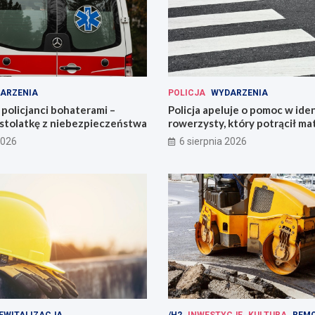
ARZENIA
POLICJA
WYDARZENIA
policjanci bohaterami –
Policja apeluje o pomoc w iden
astolatkę z niebezpieczeństwa
rowerzysty, który potrącił ma
2026
6 sierpnia 2026