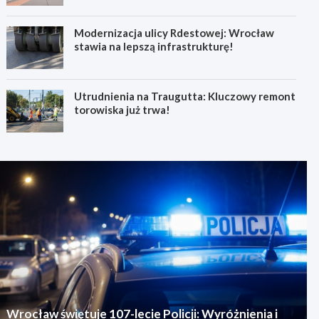
Modernizacja ulicy Rdestowej: Wrocław
stawia na lepszą infrastrukturę!
Utrudnienia na Traugutta: Kluczowy remont
torowiska już trwa!
Wrocław świętuje 107-lecie Policji: Wyróżnienia i