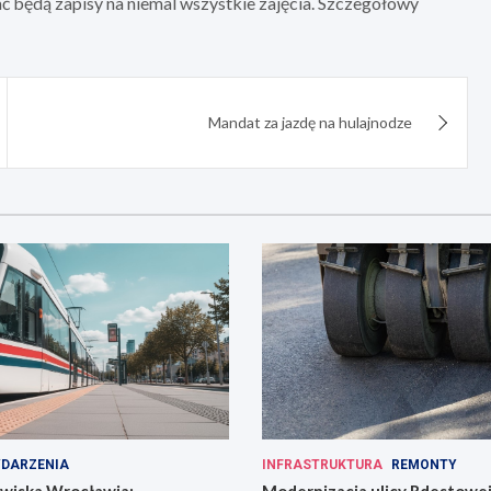
ć będą zapisy na niemal wszystkie zajęcia. Szczegółowy
Mandat za jazdę na hulajnodze
DARZENIA
INFRASTRUKTURA
REMONTY
owiska Wrocławia:
Modernizacja ulicy Rdestowe