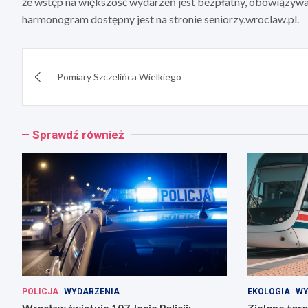
że wstęp na większość wydarzeń jest bezpłatny, obowiązywa
harmonogram dostępny jest na stronie seniorzy.wroclaw.pl.
Nawigacja
Pomiary Szczelińca Wielkiego
wpisu
Sprawdź również
POLICJA
WYDARZENIA
EKOLOGIA
WY
Wrocław świętuje 107-lecie Policji:
Zielone tor