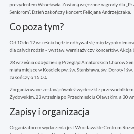
prezydentem Wrocławia. Zostaną wręczone nagrody dla „Przy
Seniorom”. Dzień zakończy koncert Felicjana Andrzejczaka.
Co poza tym?
Od 10 do 12 września będzie odbywał się międzypokoleniowy
dla całych rodzin – wystaw, wernisaży czy koncertów. Akcja b
28 września odbędzie się Przegląd Amatorskich Chórów Senior
miała miejsce w Kościele pw. św. Stanisława, św. Doroty i św
zakończy o 15:00.
Zorganizowane zostaną również wycieczki z przewodnikiem 
Żydowskim, 23 września po Przedmieściu Oławskim, a 30 wrz
Zapisy i organizacja
Organizatorem wydarzenia jest Wrocławskie Centrum Rozw