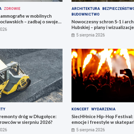
A
ZDROWIE
ARCHITEKTURA
BEZPIECZEŃSTW
BUDOWNICTWO
ammografie w mobilnych
ocławskich – zadbaj o swoje
Nowoczesny schron S-1 i arch
Hubskiej – plany i wizualizacje
2026
5 sierpnia 2026
NTY
KONCERT
WYDARZENIA
remonty dróg w Długołęce:
SiecHHnice Hip-Hop Festival
erowców w sierpniu 2026?
emocje i freestyle w skatepar
2026
5 sierpnia 2026