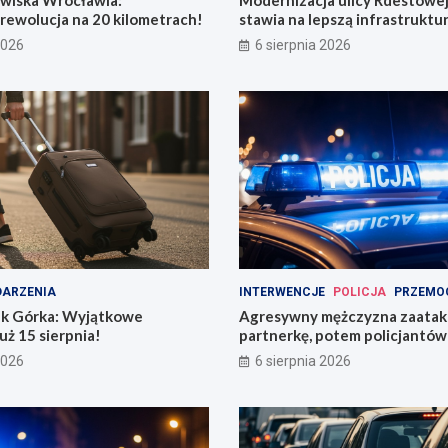
rewolucja na 20 kilometrach!
stawia na lepszą infrastruktu
2026
6 sierpnia 2026
ARZENIA
INTERWENCJE
POLICJA
PRZEMO
k Górka: Wyjątkowe
Agresywny mężczyzna zaata
uż 15 sierpnia!
partnerkę, potem policjantów 
butelką
2026
6 sierpnia 2026