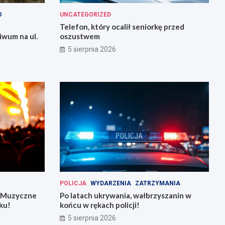
O
UNCATEGORIZED
Telefon, który ocalił seniorkę przed
iwum na ul.
oszustwem
5 sierpnia 2026
POLICJA
WYDARZENIA
ZATRZYMANIA
: Muzyczne
Po latach ukrywania, wałbrzyszanin w
ku!
końcu w rękach policji!
5 sierpnia 2026