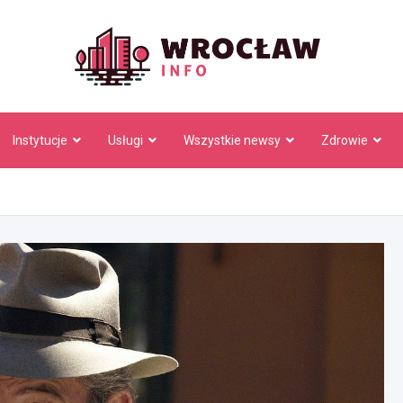
Wrocł
Instytucje
Usługi
Wszystkie newsy
Zdrowie