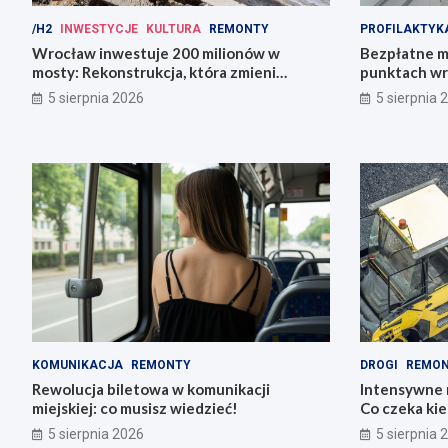
/H2
INWESTYCJE
KULTURA
REMONTY
PROFILAKTYK
Wrocław inwestuje 200 milionów w
Bezpłatne m
mosty: Rekonstrukcja, która zmieni
punktach wr
miasto!
zdrowie!
5 sierpnia 2026
5 sierpnia 
KOMUNIKACJA
REMONTY
DROGI
REMO
Rewolucja biletowa w komunikacji
Intensywne 
miejskiej: co musisz wiedzieć!
Co czeka ki
5 sierpnia 2026
5 sierpnia 