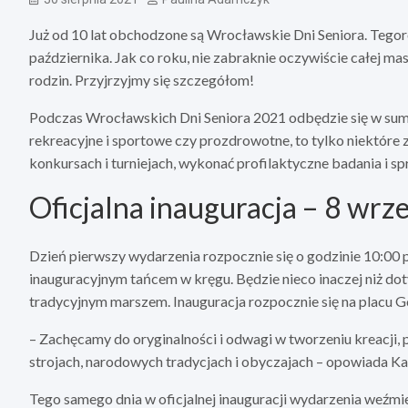
Już od 10 lat obchodzone są Wrocławskie Dni Seniora. Tegoro
października. Jak co roku, nie zabraknie oczywiście całej mas
rodzin. Przyjrzyjmy się szczegółom!
Podczas Wrocławskich Dni Seniora 2021 odbędzie się w sumi
rekreacyjne i sportowe czy prozdrowotne, to tylko niektóre z
konkursach i turniejach, wykonać profilaktyczne badania i 
Oficjalna inauguracja – 8 wrz
Dzień pierwszy wydarzenia rozpocznie się o godzinie 10:00 p
inauguracyjnym tańcem w kręgu. Będzie nieco inaczej niż do
tradycyjnym marszem. Inauguracja rozpocznie się na placu 
– Zachęcamy do oryginalności i odwagi w tworzeniu kreacji, 
strojach, narodowych tradycjach i obyczajach – opowiada K
Tego samego dnia w oficjalnej inauguracji wydarzenia weźmi