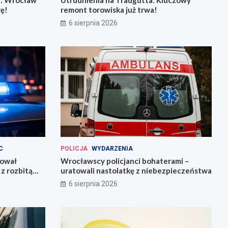
rę!
remont torowiska już trwa!
6 sierpnia 2026
C
POLICJA
WYDARZENIA
kował
Wrocławscy policjanci bohaterami –
z rozbitą
uratowali nastolatkę z niebezpieczeństwa
6 sierpnia 2026