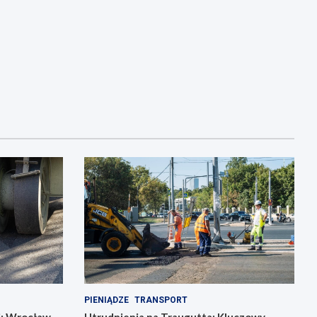
PIENIĄDZE
TRANSPORT
j: Wrocław
Utrudnienia na Traugutta: Kluczowy