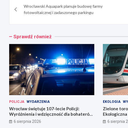
Wrocławski Aquapark planuje budowę farmy
wpisu
fotowoltaicznej i zadaszonego parkingu
Sprawdź również
POLICJA
WYDARZENIA
EKOLOGIA
WY
Wrocław świętuje 107-lecie Policji:
Zielone tor
Wyróżnienia i wdzięczność dla bohaterów
Ekologiczna 
codzienności
6 sierpnia 2026
6 sierpnia 