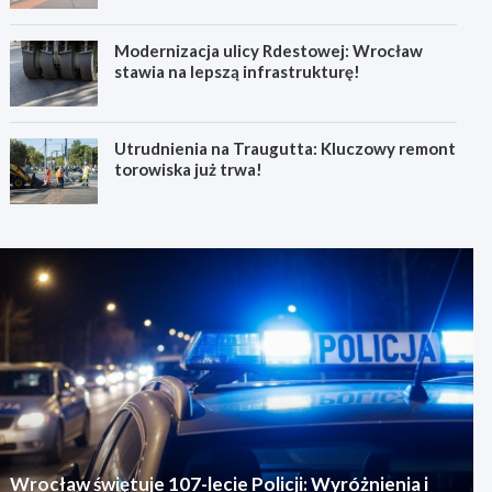
Modernizacja ulicy Rdestowej: Wrocław
stawia na lepszą infrastrukturę!
Utrudnienia na Traugutta: Kluczowy remont
torowiska już trwa!
Wrocław świętuje 107-lecie Policji: Wyróżnienia i