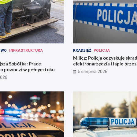
TWO
INFRASTRUKTURA
KRADZIEŻ
POLICJA
Milicz: Policja odzyskuje skra
jsza Sobótka: Prace
elektronarzędzia i łapie prze
o powodzi w pełnym toku
narkotykami
5 sierpnia 2026
2026