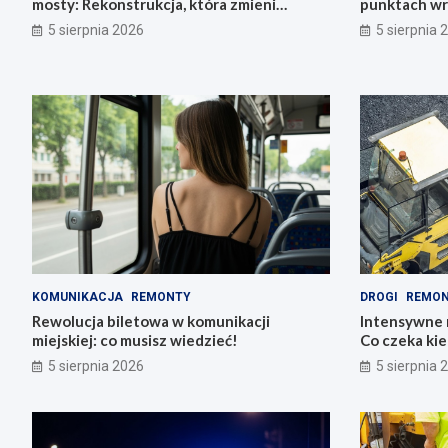
mosty: Rekonstrukcja, która zmieni
punktach wr
miasto!
zdrowie!
5 sierpnia 2026
5 sierpnia 
KOMUNIKACJA
REMONTY
DROGI
REMO
Rewolucja biletowa w komunikacji
Intensywne 
miejskiej: co musisz wiedzieć!
Co czeka ki
5 sierpnia 2026
5 sierpnia 