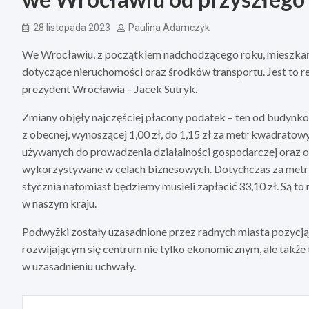
28 listopada 2023
Paulina Adamczyk
We Wrocławiu, z początkiem nadchodzącego roku, mieszkańc
dotyczące nieruchomości oraz środków transportu. Jest to rez
prezydent Wrocławia – Jacek Sutryk.
Zmiany objęły najczęściej płacony podatek – ten od budyn
z obecnej, wynoszącej 1,00 zł, do 1,15 zł za metr kwadrato
używanych do prowadzenia działalności gospodarczej oraz o
wykorzystywane w celach biznesowych. Dotychczas za metr 
stycznia natomiast będziemy musieli zapłacić 33,10 zł. Są
w naszym kraju.
Podwyżki zostały uzasadnione przez radnych miasta pozycją 
rozwijającym się centrum nie tylko ekonomicznym, ale także 
w uzasadnieniu uchwały.
Nawigacja