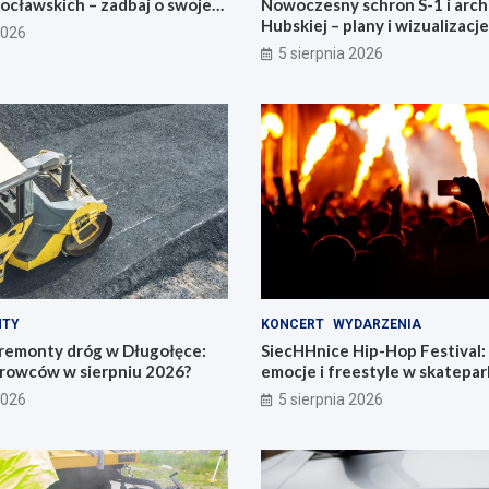
ocławskich – zadbaj o swoje
Nowoczesny schron S-1 i arch
Hubskiej – plany i wizualizacje
2026
5 sierpnia 2026
NTY
KONCERT
WYDARZENIA
remonty dróg w Długołęce:
SiecHHnice Hip-Hop Festival
erowców w sierpniu 2026?
emocje i freestyle w skatepar
2026
5 sierpnia 2026