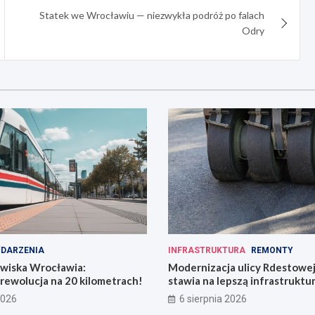
Statek we Wrocławiu — niezwykła podróż po falach
Odry
DARZENIA
INFRASTRUKTURA
REMONTY
owiska Wrocławia:
Modernizacja ulicy Rdestowe
rewolucja na 20 kilometrach!
stawia na lepszą infrastruktu
2026
6 sierpnia 2026