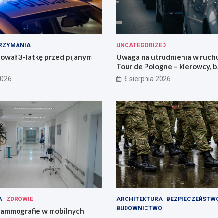
RZYMANIA
UNCATEGORIZED
ował 3-latkę przed pijanym
Uwaga na utrudnienia w ruch
Tour de Pologne – kierowcy, b
przygotowani!
2026
6 sierpnia 2026
A
ZDROWIE
ARCHITEKTURA
BEZPIECZEŃSTW
BUDOWNICTWO
ammografie w mobilnych