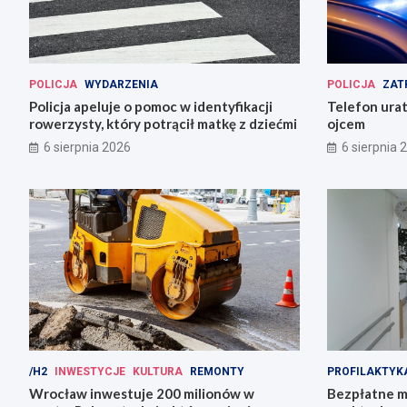
POLICJA
WYDARZENIA
POLICJA
ZAT
Policja apeluje o pomoc w identyfikacji
Telefon urat
rowerzysty, który potrącił matkę z dziećmi
ojcem
6 sierpnia 2026
6 sierpnia 
/H2
INWESTYCJE
KULTURA
REMONTY
PROFILAKTYK
Wrocław inwestuje 200 milionów w
Bezpłatne m