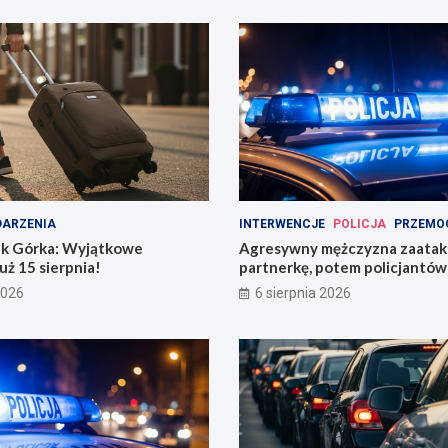
ARZENIA
INTERWENCJE
POLICJA
PRZEMO
k Górka: Wyjątkowe
Agresywny mężczyzna zaata
uż 15 sierpnia!
partnerkę, potem policjantów 
butelką
2026
6 sierpnia 2026