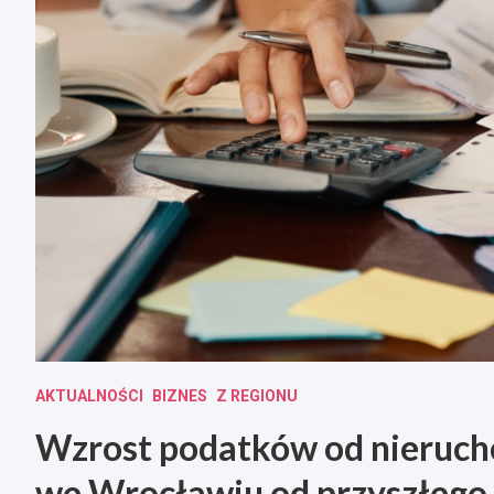
AKTUALNOŚCI
BIZNES
Z REGIONU
Wzrost podatków od nieruch
we Wrocławiu od przyszłego