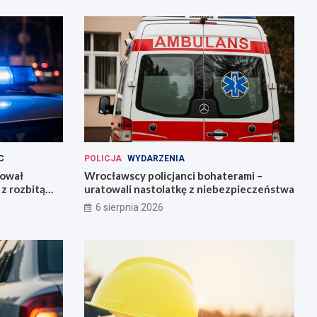
C
POLICJA
WYDARZENIA
kował
Wrocławscy policjanci bohaterami –
z rozbitą
uratowali nastolatkę z niebezpieczeństwa
6 sierpnia 2026