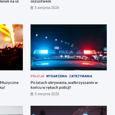
iwum na ul.
oszustwem
5 sierpnia 2026
POLICJA
WYDARZENIA
ZATRZYMANIA
: Muzyczne
Po latach ukrywania, wałbrzyszanin w
ku!
końcu w rękach policji!
5 sierpnia 2026