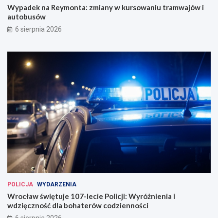
i
ó
Wypadek na Reymonta: zmiany w kursowaniu tramwajów i
n
w
autobusów
a
i
6 sierpnia 2026
u
a
g
u
u
t
r
o
o
b
w
u
a
s
n
ó
a
w
w
e
W
r
o
c
ł
a
POLICJA
WYDARZENIA
w
Wrocław świętuje 107-lecie Policji: Wyróżnienia i
i
wdzięczność dla bohaterów codzienności
u