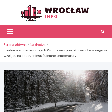
Skip
to
content
Wroc
Inf
Strona główna
Na drodze
Trudne warunki na drogach Wrocławia i powiatu wrocławskiego ze
względu na opady śniegu i ujemne temperatury