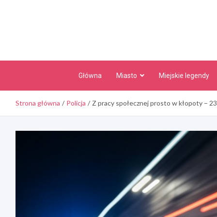
Skip
to
content
Główna
Miasto
Miejskie legendy
Strona główna
Policja
Z pracy społecznej prosto w kłopoty – 23