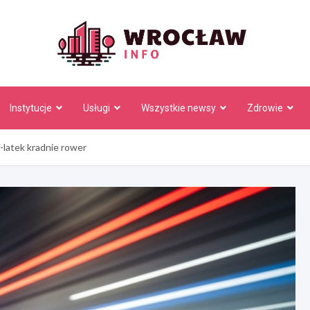
Wrocł
Instytucje
Usługi
Wszystkie newsy
Zdrowie
-latek kradnie rower