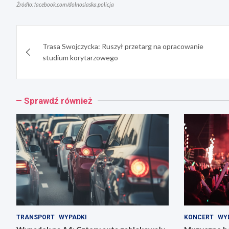
Źródło: facebook.com/dolnoslaska.policja
Nawigacja
Trasa Swojczycka: Ruszył przetarg na opracowanie
wpisu
studium korytarzowego
Sprawdź również
TRANSPORT
WYPADKI
KONCERT
WY