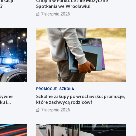
ikacji
Chopin w Parku: Letnie Muzyczne
ć?
Spotkania we Wrocławiu!
7 sierpnia 2026
PROMOCJE
SZKOŁA
nsywne
Szkolne zakupy po wrocławsku: promocje,
ku i
które zachwycą rodziców!
7 sierpnia 2026