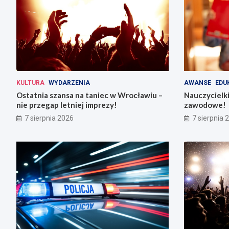
KULTURA
WYDARZENIA
AWANSE
EDU
Ostatnia szansa na taniec w Wrocławiu –
Nauczycielki
nie przegap letniej imprezy!
zawodowe!
7 sierpnia 2026
7 sierpnia 