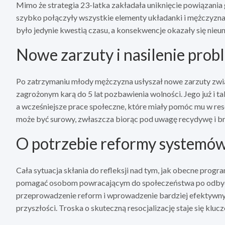
Mimo że strategia 23-latka zakładała uniknięcie powiązania g
szybko połączyły wszystkie elementy układanki i mężczyzna
było jedynie kwestią czasu, a konsekwencje okazały się nieun
Nowe zarzuty i nasilenie pr
Po zatrzymaniu młody mężczyzna usłyszał nowe zarzuty zwią
zagrożonym karą do 5 lat pozbawienia wolności. Jego już i ta
a wcześniejsze prace społeczne, które miały pomóc mu w resocj
może być surowy, zwłaszcza biorąc pod uwagę recydywę i b
O potrzebie reformy systemów
Cała sytuacja skłania do refleksji nad tym, jak obecne progr
pomagać osobom powracającym do społeczeństwa po odbyciu
przeprowadzenie reform i wprowadzenie bardziej efektywn
przyszłości. Troska o skuteczną resocjalizację staje się kl