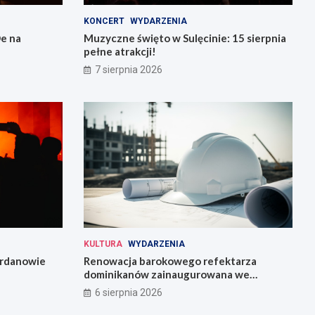
KONCERT
WYDARZENIA
e na
Muzyczne święto w Sulęcinie: 15 sierpnia
pełne atrakcji!
7 sierpnia 2026
KULTURA
WYDARZENIA
Jordanowie
Renowacja barokowego refektarza
dominikanów zainaugurowana we
Wrocławiu
6 sierpnia 2026