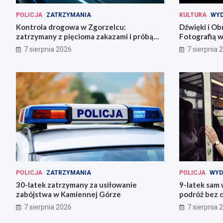
POLICJA
ZATRZYMANIA
KULTURA
WYD
Kontrola drogowa w Zgorzelcu:
Dźwięki i Ob
zatrzymany z pięcioma zakazami i próbą
Fotografią w
ucieczki
7 sierpnia 2026
7 sierpnia 
POLICJA
ZATRZYMANIA
POLICJA
WYD
30-latek zatrzymany za usiłowanie
9-latek sam
zabójstwa w Kamiennej Górze
podróż bez o
7 sierpnia 2026
7 sierpnia 