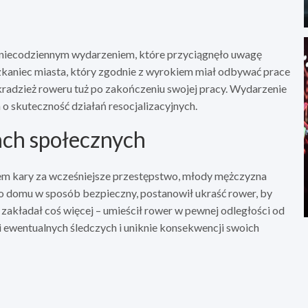
a niecodziennym wydarzeniem, które przyciągnęło uwagę
zkaniec miasta, który zgodnie z wyrokiem miał odbywać prace
 kradzież roweru tuż po zakończeniu swojej pracy. Wydarzenie
 o skuteczność działań resocjalizacyjnych.
ach społecznych
em kary za wcześniejsze przestępstwo, młody mężczyzna
o domu w sposób bezpieczny, postanowił ukraść rower, by
zakładał coś więcej – umieścił rower w pewnej odległości od
i ewentualnych śledczych i uniknie konsekwencji swoich