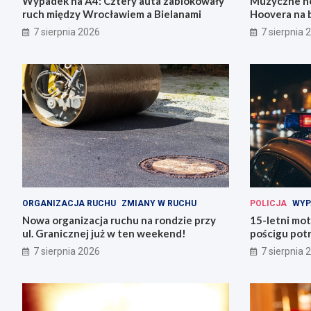
Wypadek na A4: Cztery auta zablokowały
Muzyczne ho
ruch między Wrocławiem a Bielanami
Hoovera na 
Wrocławiu
7 sierpnia 2026
7 sierpnia 
ORGANIZACJA RUCHU
ZMIANY W RUCHU
POLICJA
WYP
Nowa organizacja ruchu na rondzie przy
15-letni mot
ul. Granicznej już w ten weekend!
pościgu potr
Lwówku Śląs
7 sierpnia 2026
7 sierpnia 