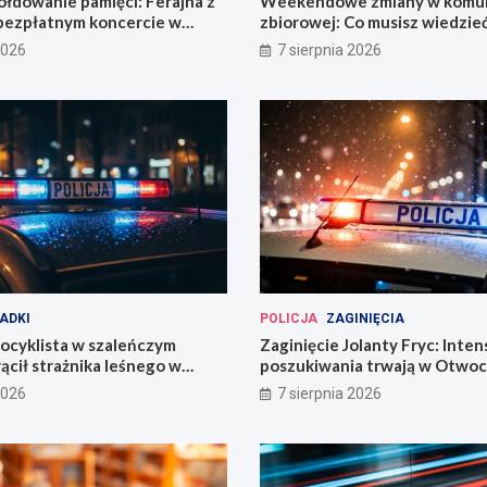
łdowanie pamięci: Ferajna z
Weekendowe zmiany w komun
bezpłatnym koncercie w
zbiorowej: Co musisz wiedzie
2026
7 sierpnia 2026
ADKI
POLICJA
ZAGINIĘCIA
ocyklista w szaleńczym
Zaginięcie Jolanty Fryc: Inte
ącił strażnika leśnego w
poszukiwania trwają w Otwoc
kim
Wrocławiu
2026
7 sierpnia 2026