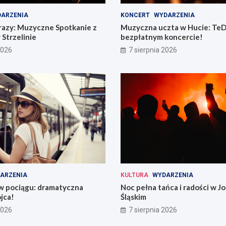
ARZENIA
KONCERT
WYDARZENIA
razy: Muzyczne Spotkanie z
Muzyczna uczta w Hucie: TeD
 Strzelinie
bezpłatnym koncercie!
2026
7 sierpnia 2026
ARZENIA
KULTURA
WYDARZENIA
 w pociągu: dramatyczna
Noc pełna tańca i radości w 
jca!
Śląskim
2026
7 sierpnia 2026