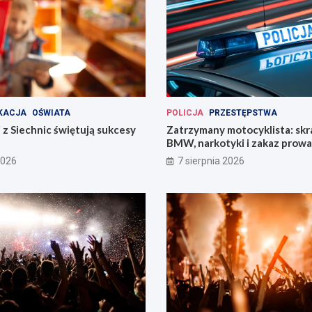
KACJA
OŚWIATA
POLICJA
PRZESTĘPSTWA
 z Siechnic świętują sukcesy
Zatrzymany motocyklista: sk
BMW, narkotyki i zakaz prow
pojazdów
2026
7 sierpnia 2026