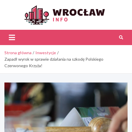
Skip
to
content
Wroc
Inf
Strona główna
Inwestycje
Zapadł wyrok w sprawie działania na szkodę Polskiego
Czerwonego Krzyża!