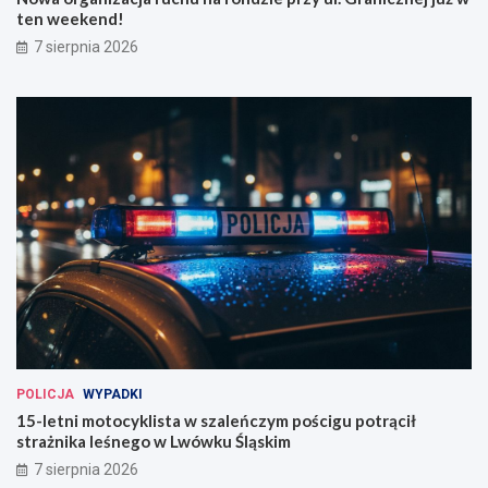
a
n
ten weekend!
w
e
7 sierpnia 2026
i
j
u
j
!
u
ż
w
t
e
n
w
e
e
k
e
n
d
!
POLICJA
WYPADKI
15-letni motocyklista w szaleńczym pościgu potrącił
strażnika leśnego w Lwówku Śląskim
7 sierpnia 2026