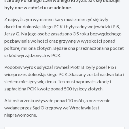
szkodę Polskiego Czerwonego Krzyża. Jak się okazuje,
były one w całości uzasadnione.
Z najwyższym wymiarem kary musi zmierzyć się były
dyrektor dolnośląskiego PCK i były radny wojewódzki PiS,
Jerzy G. Na jego osobę zasądzono 3,5 roku bezwzględnego
pozbawienia wolności oraz grzywnę w wysokości ponad
półtorej miliona złotych. Będzie ona przeznaczona na poczet
szkód wyrządzonych w PCK.
Podobny wyrok usłyszał również Piotr B, były poseł PiS i
wiceprezes dolnośląskiego PCK. Skazany został na dwa lata i
siedem miesięcy więzienia. Ten musi naprawić szkodę i
zapłacić na PCK kwotę ponad 500 tysięcy złotych.
Akt oskarżenia usłyszało ponad 10 osób, a orzeczenie
wydane przez Sąd Okręgowy we Wrocławiu jest
nieprawomocne.