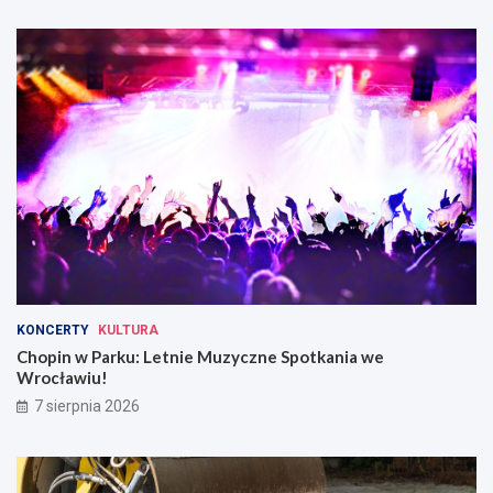
ł
a
w
i
u
KONCERTY
KULTURA
Chopin w Parku: Letnie Muzyczne Spotkania we
Wrocławiu!
7 sierpnia 2026