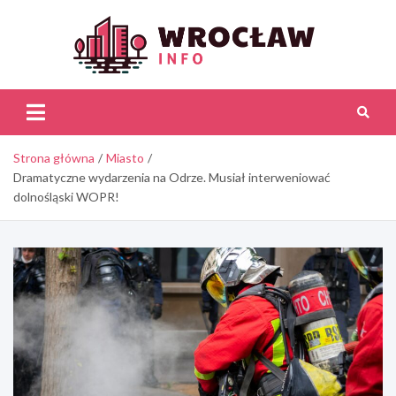
Skip
to
content
Wroc
Inf
Strona główna
Miasto
Dramatyczne wydarzenia na Odrze. Musiał interweniować
dolnośląski WOPR!