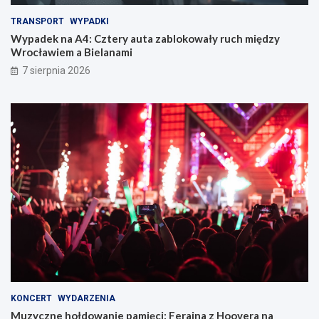
t
m
TRANSPORT
WYPADKI
a
i
z
ę
Wypadek na A4: Cztery auta zablokowały ruch między
a
c
Wrocławiem a Bielanami
b
i
7 sierpnia 2026
l
:
o
F
k
e
o
r
w
a
a
j
ł
n
y
a
r
z
u
H
c
o
h
o
m
v
i
e
ę
r
d
a
z
n
KONCERT
WYDARZENIA
y
a
Muzyczne hołdowanie pamięci: Ferajna z Hoovera na