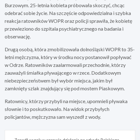
Burzowym. 25-letnia kobieta próbowała skoczyć, chcąc
odebrać sobie życie. Na szczęście odpowiedzialna i szybka
reakcja ratowników WOPR oraz policji sprawiła, że kobietę
przewieziono do szpitala psychiatrycznego na badania i
obserwację.
Drugą osobą, która zmobilizowała dolnośląski WOPR to 35-
letni mężczyzna, który w środku nocy postanowił popływać
w Odrze. Ratowników zaalarmowali przechodnie, którzy
zauważyli śmiałka pływającego w rzece. Dodatkowym
niebezpieczeństwem był wybór miejsca, jakim był
zamknięty szlak znajdujący się pod mostem Piaskowym.
Ratownicy, którzy przybyli na miejsce, upomnieli pływaka
słownie i to poskutkowało. Na widok przybyłych
policjantów, mężczyzna sam wyszedł z wody.
Nawigacja
Zapadł wyrok w sprawie działania na szkodę Polskiego