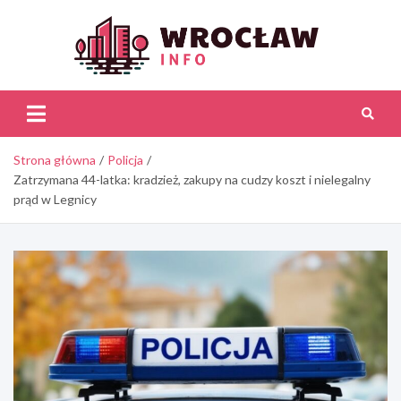
Skip
to
content
Wroc
Inf
Strona główna
Policja
Zatrzymana 44-latka: kradzież, zakupy na cudzy koszt i nielegalny
prąd w Legnicy