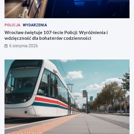
o
c
ł
a
POLICJA
WYDARZENIA
w
Wrocław świętuje 107-lecie Policji: Wyróżnienia i
i
wdzięczność dla bohaterów codzienności
u
6 sierpnia 2026