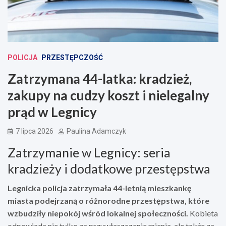
POLICJA
PRZESTĘPCZOŚĆ
Zatrzymana 44-latka: kradzież,
zakupy na cudzy koszt i nielegalny
prąd w Legnicy
7 lipca 2026
Paulina Adamczyk
Zatrzymanie w Legnicy: seria
kradzieży i dodatkowe przestępstwa
Legnicka policja zatrzymała 44-letnią mieszkankę
miasta podejrzaną o różnorodne przestępstwa, które
wzbudziły niepokój wśród lokalnej społeczności.
Kobieta
odpowiada nie tylko za przywłaszczenie mienia, ale także za