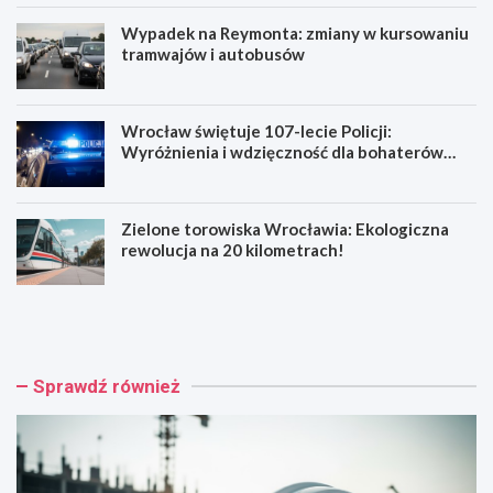
Wypadek na Reymonta: zmiany w kursowaniu
tramwajów i autobusów
Wrocław świętuje 107-lecie Policji:
Wyróżnienia i wdzięczność dla bohaterów
codzienności
Zielone torowiska Wrocławia: Ekologiczna
rewolucja na 20 kilometrach!
R
W
e
y
n
p
o
a
w
d
Sprawdź również
a
e
c
k
j
n
a
a
b
R
a
e