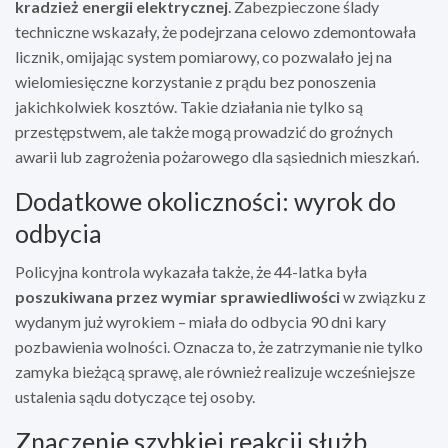
kradzież energii elektrycznej
. Zabezpieczone ślady
techniczne wskazały, że podejrzana celowo zdemontowała
licznik, omijając system pomiarowy, co pozwalało jej na
wielomiesięczne korzystanie z prądu bez ponoszenia
jakichkolwiek kosztów. Takie działania nie tylko są
przestępstwem, ale także mogą prowadzić do groźnych
awarii lub zagrożenia pożarowego dla sąsiednich mieszkań.
Dodatkowe okoliczności: wyrok do
odbycia
Policyjna kontrola wykazała także, że 44-latka była
poszukiwana przez wymiar sprawiedliwości
w związku z
wydanym już wyrokiem – miała do odbycia 90 dni kary
pozbawienia wolności. Oznacza to, że zatrzymanie nie tylko
zamyka bieżącą sprawę, ale również realizuje wcześniejsze
ustalenia sądu dotyczące tej osoby.
Znaczenie szybkiej reakcji służb