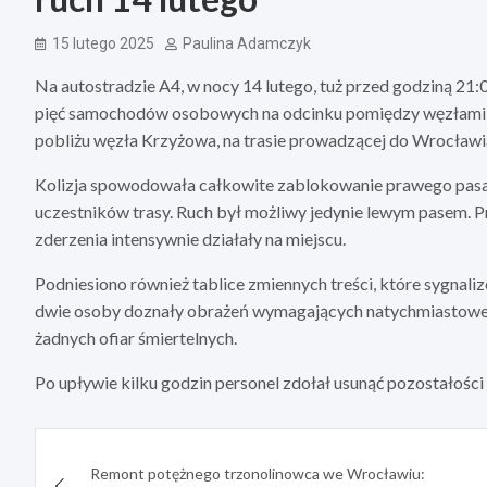
15 lutego 2025
Paulina Adamczyk
Na autostradzie A4, w nocy 14 lutego, tuż przed godziną 2
pięć samochodów osobowych na odcinku pomiędzy węzłami Bo
pobliżu węzła Krzyżowa, na trasie prowadzącej do Wrocławi
Kolizja spowodowała całkowite zablokowanie prawego pasa 
uczestników trasy. Ruch był możliwy jedynie lewym pasem. P
zderzenia intensywnie działały na miejscu.
Podniesiono również tablice zmiennych treści, które sygn
dwie osoby doznały obrażeń wymagających natychmiastowej 
żadnych ofiar śmiertelnych.
Po upływie kilku godzin personel zdołał usunąć pozostałości 
Nawigacja
Remont potężnego trzonolinowca we Wrocławiu: