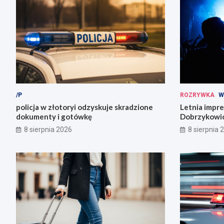
/P
ROZRYWKA
W
policja w złotoryi odzyskuje skradzione
Letnia impr
dokumenty i gotówkę
Dobrzykowic
fety!
8 sierpnia 2026
8 sierpnia 