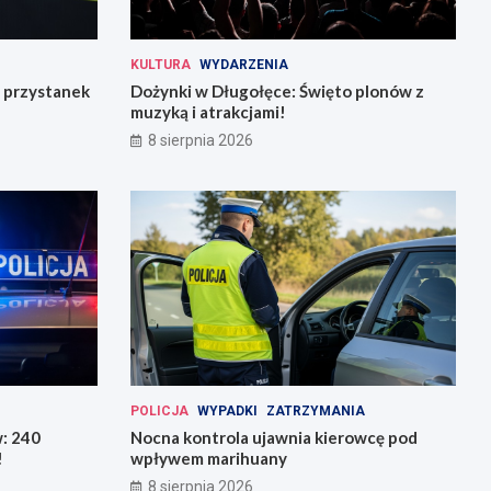
KULTURA
WYDARZENIA
 przystanek
Dożynki w Długołęce: Święto plonów z
muzyką i atrakcjami!
8 sierpnia 2026
POLICJA
WYPADKI
ZATRZYMANIA
w: 240
Nocna kontrola ujawnia kierowcę pod
!
wpływem marihuany
8 sierpnia 2026