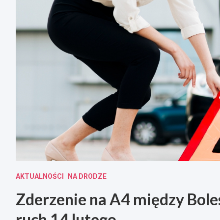
AKTUALNOŚCI
NA DRODZE
Zderzenie na A4 między Bol
ruch 14 lutego