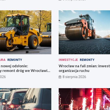
URA
REMONTY
INWESTYCJE
REMONTY
 nowej odsłonie:
Wrocław na fali zmian: inwest
y remont dróg we Wrocławiu
organizacja ruchu
i!
2026
8 sierpnia 2026