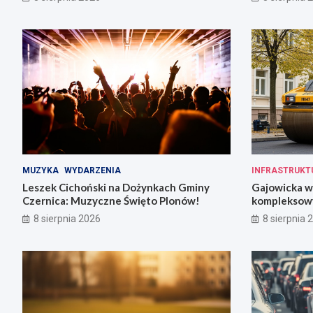
MUZYKA
WYDARZENIA
INFRASTRUKT
Leszek Cichoński na Dożynkach Gminy
Gajowicka w
Czernica: Muzyczne Święto Plonów!
kompleksow
w 18 tygodn
8 sierpnia 2026
8 sierpnia 