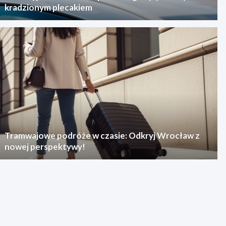
kradzionym plecakiem
Tramwajowe podróże w czasie: Odkryj Wrocław z
nowej perspektywy!