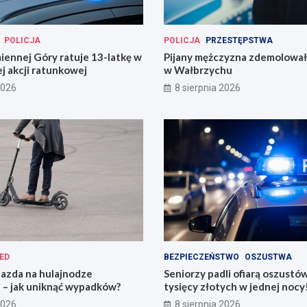
POLICJA
POLICJA
PRZESTĘPSTWA
miennej Góry ratuje 13-latkę w
Pijany mężczyzna zdemolował
j akcji ratunkowej
w Wałbrzychu
2026
8 sierpnia 2026
ED
BEZPIECZEŃSTWO
OSZUSTWA
jazda na hulajnodze
Seniorzy padli ofiarą oszustó
 – jak uniknąć wypadków?
tysięcy złotych w jednej nocy
2026
8 sierpnia 2026