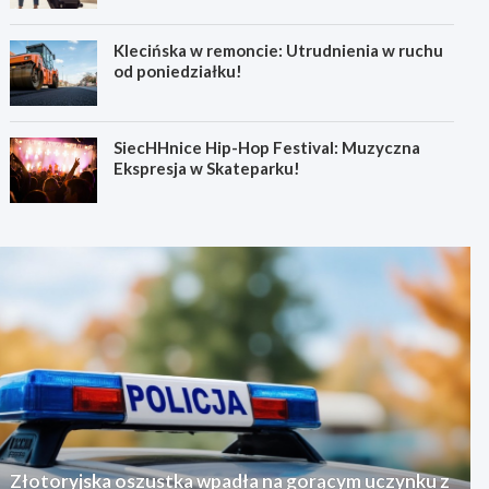
Klecińska w remoncie: Utrudnienia w ruchu
od poniedziałku!
SiecHHnice Hip-Hop Festival: Muzyczna
Ekspresja w Skateparku!
Złotoryjska oszustka wpadła na gorącym uczynku z