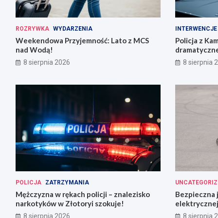
ROZRYWKA
WYDARZENIA
INTERWENCJE
Weekendowa Przyjemność: Lato z MCS
Policja z Ka
nad Wodą!
dramatyczne
8 sierpnia 2026
8 sierpnia 
POLICJA
ZATRZYMANIA
UNCATEGORIZ
Mężczyzna w rękach policji – znalezisko
Bezpieczna 
narkotyków w Złotoryi szokuje!
elektrycznej
8 sierpnia 2026
8 sierpnia 