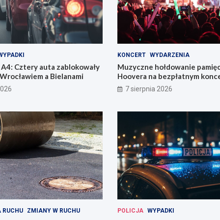
WYPADKI
KONCERT
WYDARZENIA
A4: Cztery auta zablokowały
Muzyczne hołdowanie pamięci
 Wrocławiem a Bielanami
Hoovera na bezpłatnym konce
Wrocławiu
2026
7 sierpnia 2026
 RUCHU
ZMIANY W RUCHU
POLICJA
WYPADKI