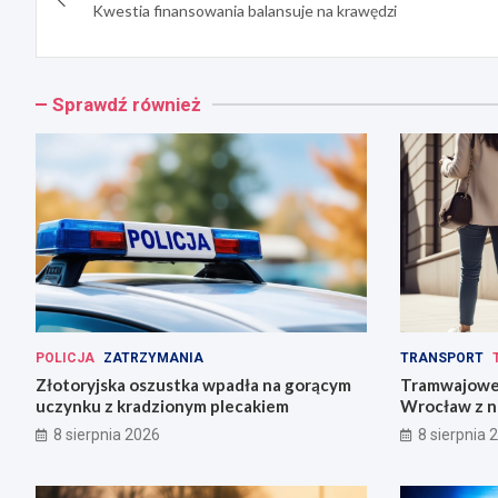
wpisu
Kwestia finansowania balansuje na krawędzi
Sprawdź również
POLICJA
ZATRZYMANIA
TRANSPORT
Złotoryjska oszustka wpadła na gorącym
Tramwajowe 
uczynku z kradzionym plecakiem
Wrocław z n
8 sierpnia 2026
8 sierpnia 