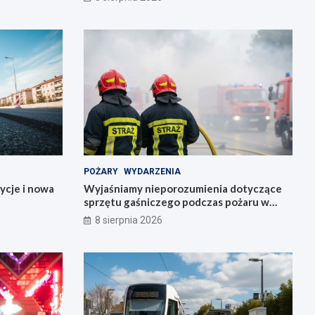
POŻARY
WYDARZENIA
ycje i nowa
Wyjaśniamy nieporozumienia dotyczące
sprzętu gaśniczego podczas pożaru w
Starym Zamku
8 sierpnia 2026