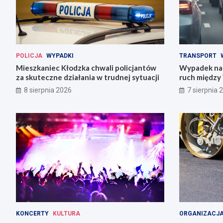
POLICJA
WYPADKI
TRANSPORT
Mieszkaniec Kłodzka chwali policjantów
Wypadek na 
za skuteczne działania w trudnej sytuacji
ruch między
8 sierpnia 2026
7 sierpnia 
KONCERTY
KULTURA
ORGANIZACJA