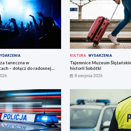
YDARZENIA
KULTURA
WYDARZENIA
eza taneczna w
Tajemnice Muzeum Ślężańskie
ach – dołącz do radosnej
historii Sobótki
2026
8 sierpnia 2026