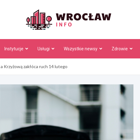
Wrocł
Instytucje
Usługi
Wszystkie newsy
Zdrowie
a Krzyżową zakłóca ruch 14 lutego