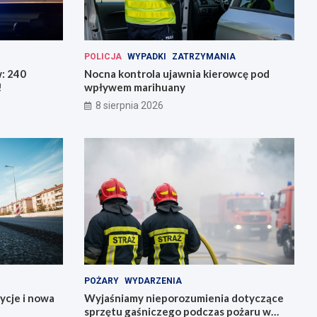
POLICJA
WYPADKI
ZATRZYMANIA
w: 240
Nocna kontrola ujawnia kierowcę pod
!
wpływem marihuany
8 sierpnia 2026
POŻARY
WYDARZENIA
ycje i nowa
Wyjaśniamy nieporozumienia dotyczące
sprzętu gaśniczego podczas pożaru w