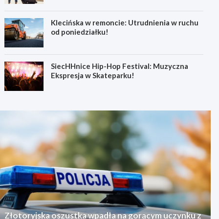
Klecińska w remoncie: Utrudnienia w ruchu
od poniedziałku!
SiecHHnice Hip-Hop Festival: Muzyczna
Ekspresja w Skateparku!
Złotoryjska oszustka wpadła na gorącym uczynku z