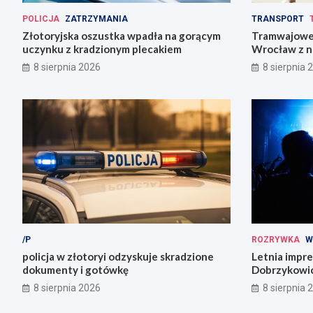
POLICJA
ZATRZYMANIA
TRANSPORT
Złotoryjska oszustka wpadła na gorącym
Tramwajowe 
uczynku z kradzionym plecakiem
Wrocław z n
8 sierpnia 2026
8 sierpnia 
/P
ROZRYWKA
W
policja w złotoryi odzyskuje skradzione
Letnia impr
dokumenty i gotówkę
Dobrzykowic
fety!
8 sierpnia 2026
8 sierpnia 