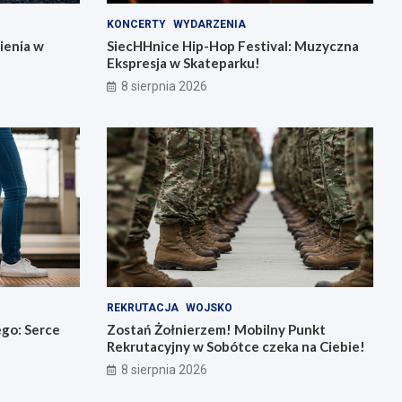
KONCERTY
WYDARZENIA
ienia w
SiecHHnice Hip-Hop Festival: Muzyczna
Ekspresja w Skateparku!
8 sierpnia 2026
REKRUTACJA
WOJSKO
go: Serce
Zostań Żołnierzem! Mobilny Punkt
Rekrutacyjny w Sobótce czeka na Ciebie!
8 sierpnia 2026