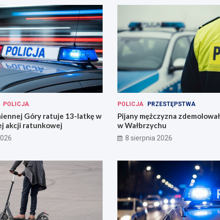
POLICJA
POLICJA
PRZESTĘPSTWA
miennej Góry ratuje 13-latkę w
Pijany mężczyzna zdemolował
j akcji ratunkowej
w Wałbrzychu
2026
8 sierpnia 2026