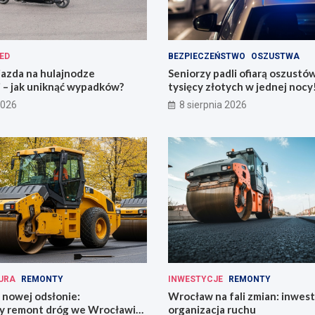
ED
BEZPIECZEŃSTWO
OSZUSTWA
jazda na hulajnodze
Seniorzy padli ofiarą oszustó
 – jak uniknąć wypadków?
tysięcy złotych w jednej nocy
2026
8 sierpnia 2026
URA
REMONTY
INWESTYCJE
REMONTY
 nowej odsłonie:
Wrocław na fali zmian: inwest
y remont dróg we Wrocławiu
organizacja ruchu