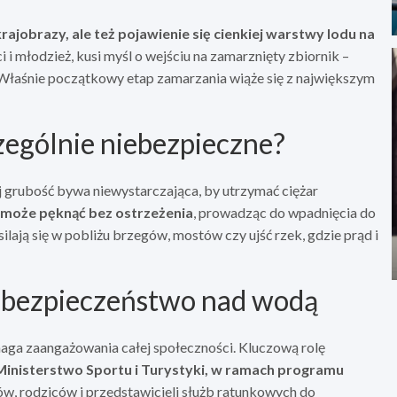
rajobrazy, ale też pojawienie się cienkiej warstwy lodu na
 i młodzież, kusi myśl o wejściu na zamarznięty zbiornik –
 Właśnie początkowy etap zamarzania wiąże się z największym
zególnie niebezpieczne?
jej grubość bywa niewystarczająca, by utrzymać ciężar
 może pęknąć bez ostrzeżenia
, prowadząc do wpadnięcia do
silają się w pobliżu brzegów, mostów czy ujść rzek, gdzie prąd i
 bezpieczeństwo nad wodą
a zaangażowania całej społeczności. Kluczową rolę
Ministerstwo Sportu i Turystyki, w ramach programu
ów, rodziców i przedstawicieli służb ratunkowych do