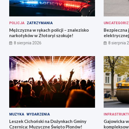
POLICJA
ZATRZYMANIA
UNCATEGORIZ
Mężczyzna w rękach policji – znalezisko
Bezpieczna 
narkotyków w Złotoryi szokuje!
elektrycznej
8 sierpnia 2026
8 sierpnia 
MUZYKA
WYDARZENIA
INFRASTRUKT
Leszek Cichoński na Dożynkach Gminy
Gajowicka w
Czernica: Muzyczne Święto Plonów!
kompleksow