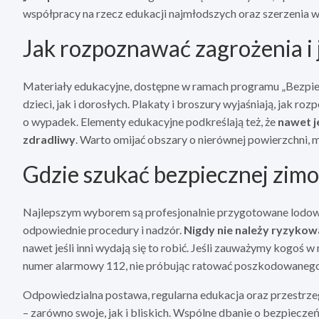
współpracy na rzecz edukacji najmłodszych oraz szerzenia 
Jak rozpoznawać zagrożenia i 
Materiały edukacyjne, dostępne w ramach programu „Bezpiec
dzieci, jak i dorosłych. Plakaty i broszury wyjaśniają, jak r
o wypadek. Elementy edukacyjne podkreślają też, że
nawet j
zdradliwy
. Warto omijać obszary o nierównej powierzchni, 
Gdzie szukać bezpiecznej zim
Najlepszym wyborem są profesjonalnie przygotowane lodow
odpowiednie procedury i nadzór.
Nigdy nie należy ryzykow
nawet jeśli inni wydają się to robić. Jeśli zauważymy kogoś
numer alarmowy 112, nie próbując ratować poszkodowanego 
Odpowiedzialna postawa, regularna edukacja oraz przestrze
– zarówno swoje, jak i bliskich. Wspólne dbanie o bezpiecze