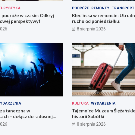
TURYSTYKA
PODRÓŻE
REMONTY
TRANSPORT
podróże w czasie: Odkryj
Klecińska w remoncie: Utrudn
owej perspektywy!
ruchu od poniedziałku!
2026
8 sierpnia 2026
YDARZENIA
KULTURA
WYDARZENIA
eza taneczna w
Tajemnice Muzeum Ślężańskie
ach – dołącz do radosnej
historii Sobótki
2026
8 sierpnia 2026