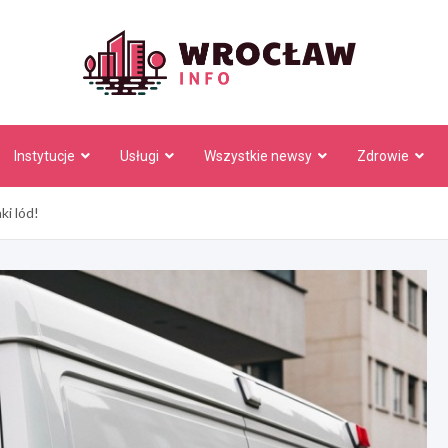
Wrocł
Instytucje
Usługi
Wszystkie newsy
Zdrowie
ki lód!