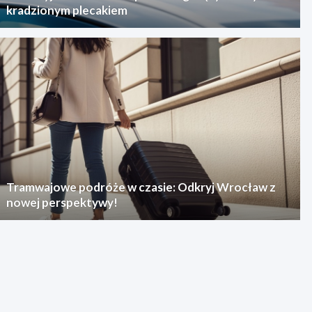
kradzionym plecakiem
Tramwajowe podróże w czasie: Odkryj Wrocław z
nowej perspektywy!