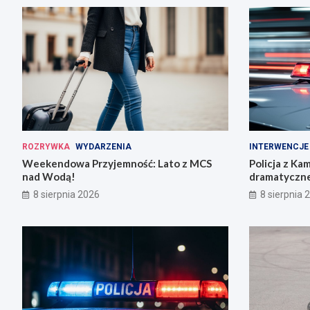
ROZRYWKA
WYDARZENIA
INTERWENCJE
Weekendowa Przyjemność: Lato z MCS
Policja z Ka
nad Wodą!
dramatyczne
8 sierpnia 2026
8 sierpnia 