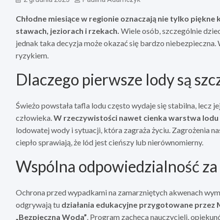
Chłodne miesiące w regionie oznaczają nie tylko piękne k
stawach, jeziorach i rzekach.
Wiele osób, szczególnie dzieci
jednak taka decyzja może okazać się bardzo niebezpieczna.
ryzykiem.
Dlaczego pierwsze lody są szc
Świeżo powstała tafla lodu często wydaje się stabilna, lecz 
człowieka.
W rzeczywistości nawet cienka warstwa lodu
lodowatej wody i sytuacji, która zagraża życiu. Zagrożenia na
ciepło sprawiają, że lód jest cieńszy lub nierównomierny.
Wspólna odpowiedzialność za
Ochrona przed wypadkami na zamarzniętych akwenach wymag
odgrywają tu
działania edukacyjne przygotowane przez 
„Bezpieczna Woda”
. Program zachęca nauczycieli, opiekun