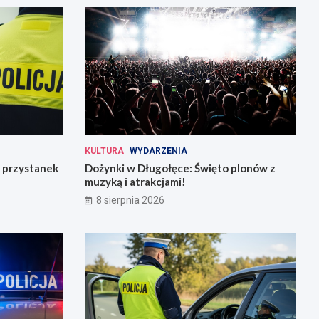
KULTURA
WYDARZENIA
 przystanek
Dożynki w Długołęce: Święto plonów z
muzyką i atrakcjami!
8 sierpnia 2026