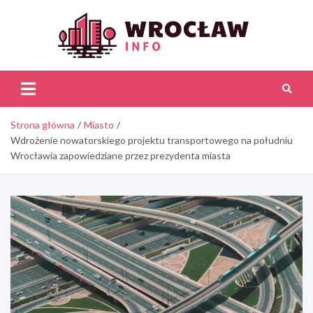
Skip
to
content
Wroc
Inf
Strona główna
Miasto
Wdrożenie nowatorskiego projektu transportowego na południu
Wrocławia zapowiedziane przez prezydenta miasta