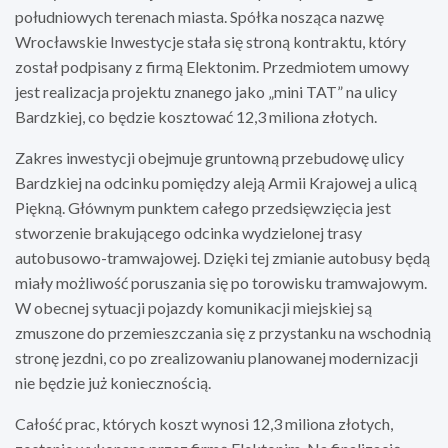
południowych terenach miasta. Spółka nosząca nazwę
Wrocławskie Inwestycje stała się stroną kontraktu, który
został podpisany z firmą Elektonim. Przedmiotem umowy
jest realizacja projektu znanego jako „mini TAT” na ulicy
Bardzkiej, co będzie kosztować 12,3 miliona złotych.
Zakres inwestycji obejmuje gruntowną przebudowę ulicy
Bardzkiej na odcinku pomiędzy aleją Armii Krajowej a ulicą
Piękną. Głównym punktem całego przedsięwzięcia jest
stworzenie brakującego odcinka wydzielonej trasy
autobusowo-tramwajowej. Dzięki tej zmianie autobusy będą
miały możliwość poruszania się po torowisku tramwajowym.
W obecnej sytuacji pojazdy komunikacji miejskiej są
zmuszone do przemieszczania się z przystanku na wschodnią
stronę jezdni, co po zrealizowaniu planowanej modernizacji
nie będzie już koniecznością.
Całość prac, których koszt wynosi 12,3 miliona złotych,