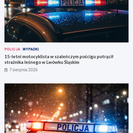
POLICJA
WYPADKI
15-letni motocyklista w szaleńczym pościgu potrącił
strażnika leśnego w Lwówku Śląskim
7 sierpnia 2026