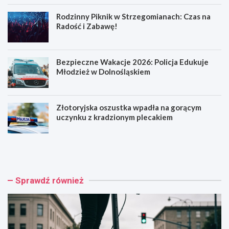
Rodzinny Piknik w Strzegomianach: Czas na
Radość i Zabawę!
Bezpieczne Wakacje 2026: Policja Edukuje
Młodzież w Dolnośląskiem
Złotoryjska oszustka wpadła na gorącym
uczynku z kradzionym plecakiem
H
R
u
o
l
d
a
z
j
i
Sprawdź również
n
n
o
n
g
y
a
P
k
i
o
k