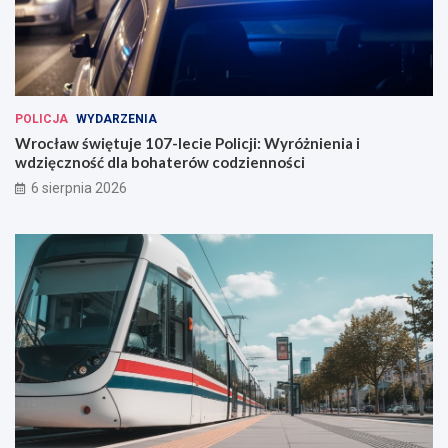
W
r
o
c
ł
a
POLICJA
WYDARZENIA
w
Wrocław świętuje 107-lecie Policji: Wyróżnienia i
i
wdzięczność dla bohaterów codzienności
u
6 sierpnia 2026