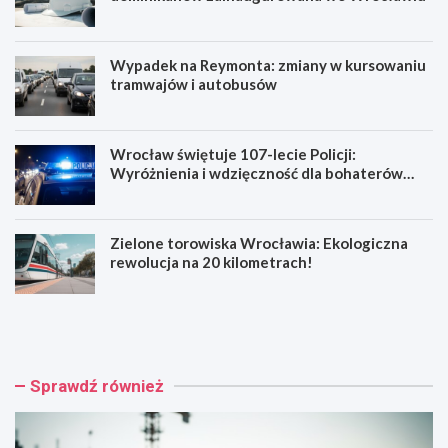
Wypadek na Reymonta: zmiany w kursowaniu
tramwajów i autobusów
Wrocław świętuje 107-lecie Policji:
Wyróżnienia i wdzięczność dla bohaterów
codzienności
Zielone torowiska Wrocławia: Ekologiczna
rewolucja na 20 kilometrach!
R
W
e
y
n
p
o
a
w
d
Sprawdź również
a
e
c
k
j
n
a
a