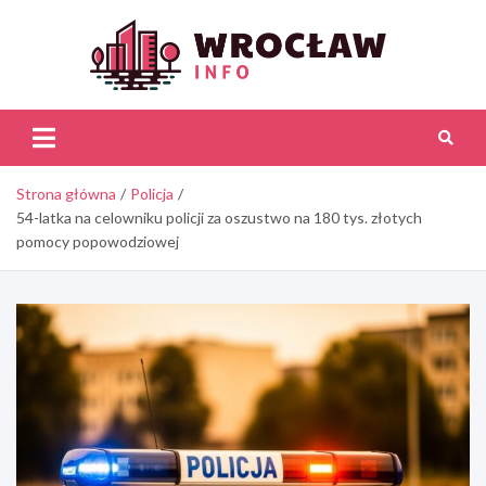
Skip
to
content
Wroc
Inf
Strona główna
Policja
54-latka na celowniku policji za oszustwo na 180 tys. złotych
pomocy popowodziowej