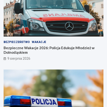
o
ś
ć
BEZPIECZEŃSTWO
WAKACJE
Bezpieczne Wakacje 2026: Policja Edukuje Młodzież w
Dolnośląskiem
9 sierpnia 2026