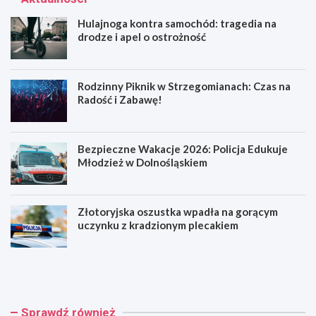
Hulajnoga kontra samochód: tragedia na
drodze i apel o ostrożność
Rodzinny Piknik w Strzegomianach: Czas na
Radość i Zabawę!
Bezpieczne Wakacje 2026: Policja Edukuje
Młodzież w Dolnośląskiem
Złotoryjska oszustka wpadła na gorącym
uczynku z kradzionym plecakiem
H
R
u
o
l
d
a
z
j
i
Sprawdź również
n
n