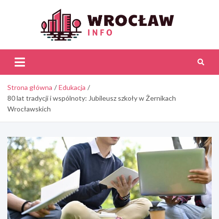
Skip
to
content
Wroc
Inf
Strona główna
Edukacja
80 lat tradycji i wspólnoty: Jubileusz szkoły w Żernikach
Wrocławskich