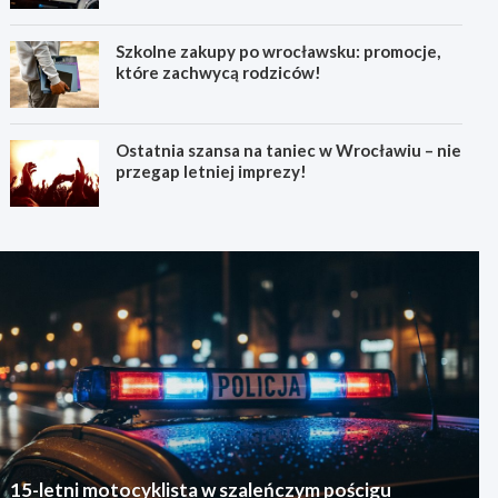
Szkolne zakupy po wrocławsku: promocje,
które zachwycą rodziców!
Ostatnia szansa na taniec w Wrocławiu – nie
przegap letniej imprezy!
15-letni motocyklista w szaleńczym pościgu