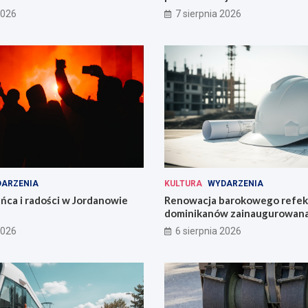
2026
7 sierpnia 2026
ARZENIA
KULTURA
WYDARZENIA
ńca i radości w Jordanowie
Renowacja barokowego refek
dominikanów zainaugurowan
Wrocławiu
2026
6 sierpnia 2026