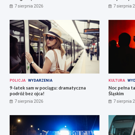
7 sierpnia 2026
7 sierpnia 
POLICJA
WYDARZENIA
KULTURA
WYD
9-latek sam w pociągu: dramatyczna
Noc pełna ta
podróż bez ojca!
Śląskim
7 sierpnia 2026
7 sierpnia 