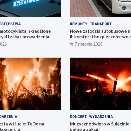
ESTĘPSTWA
REMONTY
TRANSPORT
motocyklista: skradzione
Nowe zatoczki autobusowe na
yki i zakaz prowadzenia
II: komfort i bezpieczeństwo 
mieszkańców!
2026
7 sierpnia 2026
DARZENIA
KONCERT
WYDARZENIA
zta w Hucie: TeDe na
Muzyczne święto w Sulęcinie: 
koncercie!
pełne atrakcji!