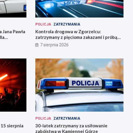
POLICJA
ZATRZYMANIA
 Jana Pawła
Kontrola drogowa w Zgorzelcu:
dla
zatrzymany z pięcioma zakazami i próbą
ucieczki
7 sierpnia 2026
POLICJA
ZATRZYMANIA
15 sierpnia
30-latek zatrzymany za usiłowanie
zabójstwa w Kamiennej Górze