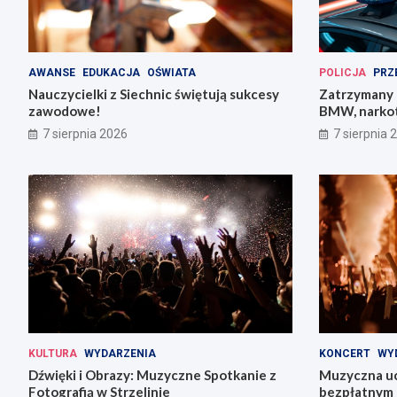
AWANSE
EDUKACJA
OŚWIATA
POLICJA
PRZ
Nauczycielki z Siechnic świętują sukcesy
Zatrzymany 
zawodowe!
BMW, narkot
pojazdów
7 sierpnia 2026
7 sierpnia 
KULTURA
WYDARZENIA
KONCERT
WY
Dźwięki i Obrazy: Muzyczne Spotkanie z
Muzyczna uc
Fotografią w Strzelinie
bezpłatnym 