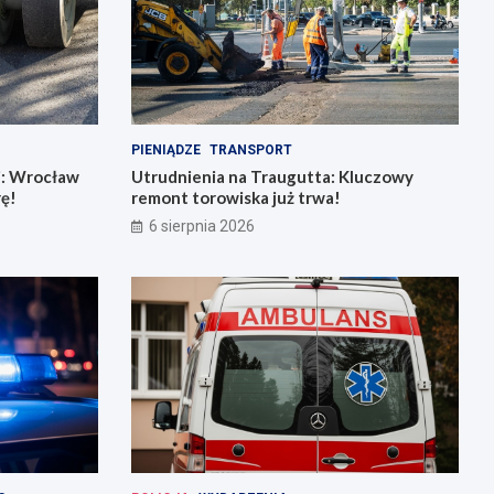
PIENIĄDZE
TRANSPORT
j: Wrocław
Utrudnienia na Traugutta: Kluczowy
rę!
remont torowiska już trwa!
6 sierpnia 2026