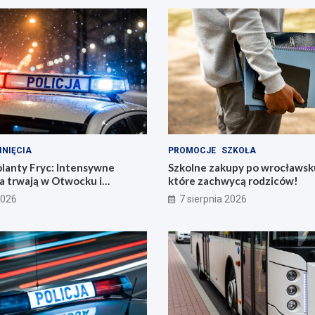
INIĘCIA
PROMOCJE
SZKOŁA
olanty Fryc: Intensywne
Szkolne zakupy po wrocławsk
a trwają w Otwocku i
które zachwycą rodziców!
2026
7 sierpnia 2026