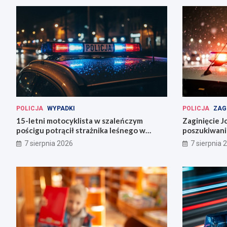
POLICJA
WYPADKI
POLICJA
ZAG
15-letni motocyklista w szaleńczym
Zaginięcie J
pościgu potrącił strażnika leśnego w
poszukiwani
Lwówku Śląskim
Wrocławiu
7 sierpnia 2026
7 sierpnia 