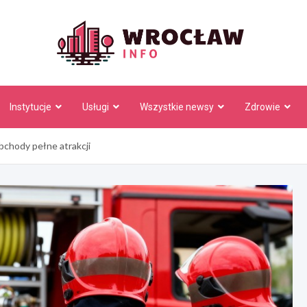
Wrocł
Instytucje
Usługi
Wszystkie newsy
Zdrowie
bchody pełne atrakcji