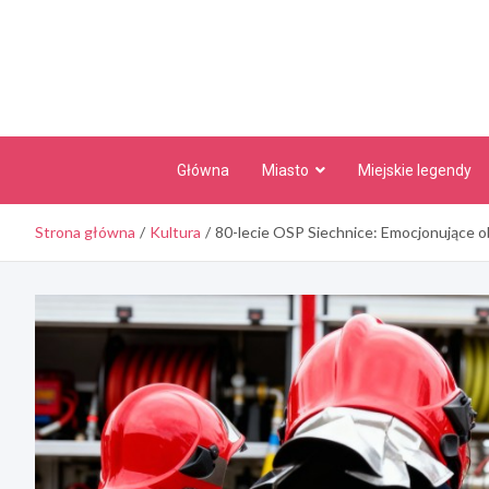
Skip
to
content
Główna
Miasto
Miejskie legendy
Strona główna
Kultura
80-lecie OSP Siechnice: Emocjonujące o