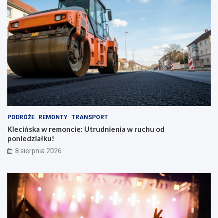
y
k
m
t
p
y
l
w
e
y
c
!
a
k
i
e
m
PODRÓŻE
REMONTY
TRANSPORT
Klecińska w remoncie: Utrudnienia w ruchu od
poniedziałku!
8 sierpnia 2026