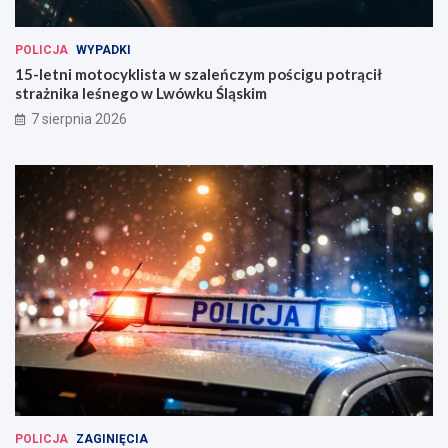
POLICJA
WYPADKI
15-letni motocyklista w szaleńczym pościgu potrącił
strażnika leśnego w Lwówku Śląskim
7 sierpnia 2026
POLICJA
ZAGINIĘCIA