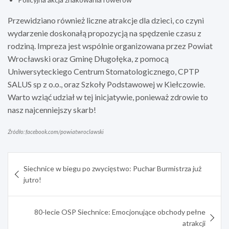
Przewidziano również liczne atrakcje dla dzieci, co czyni
wydarzenie doskonałą propozycją na spędzenie czasu z
rodziną. Impreza jest wspólnie organizowana przez Powiat
Wrocławski oraz Gminę Długołęka, z pomocą
Uniwersyteckiego Centrum Stomatologicznego, CPTP
SALUS sp z o.o., oraz Szkoły Podstawowej w Kiełczowie.
Warto wziąć udział w tej inicjatywie, ponieważ zdrowie to
nasz najcenniejszy skarb!
Źródło: facebook.com/powiatwroclawski
Nawigacja
Siechnice w biegu po zwycięstwo: Puchar Burmistrza już
wpisu
jutro!
80-lecie OSP Siechnice: Emocjonujące obchody pełne
atrakcji