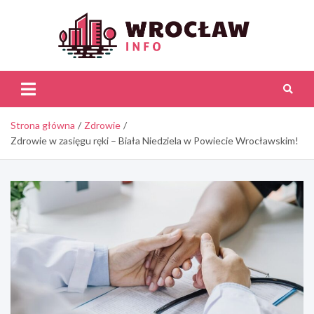
Skip
to
content
Wroc
Inf
Strona główna
Zdrowie
Zdrowie w zasięgu ręki – Biała Niedziela w Powiecie Wrocławskim!