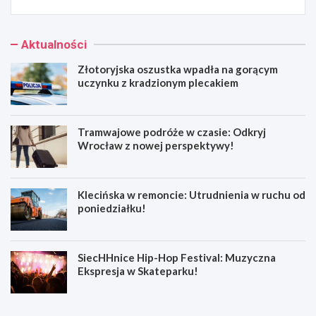
Aktualności
Złotoryjska oszustka wpadła na gorącym
uczynku z kradzionym plecakiem
Tramwajowe podróże w czasie: Odkryj
Wrocław z nowej perspektywy!
Klecińska w remoncie: Utrudnienia w ruchu od
poniedziałku!
SiecHHnice Hip-Hop Festival: Muzyczna
Ekspresja w Skateparku!
Z
T
ł
r