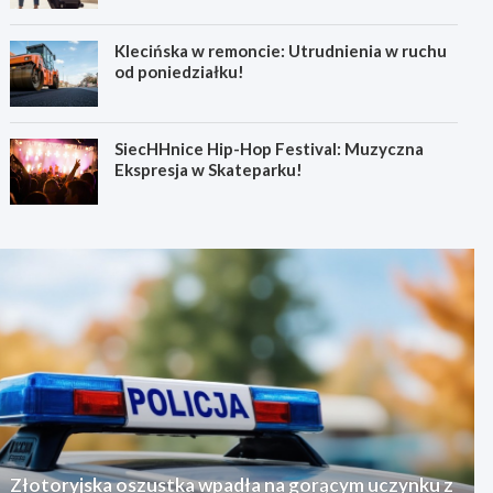
Klecińska w remoncie: Utrudnienia w ruchu
od poniedziałku!
SiecHHnice Hip-Hop Festival: Muzyczna
Ekspresja w Skateparku!
Złotoryjska oszustka wpadła na gorącym uczynku z