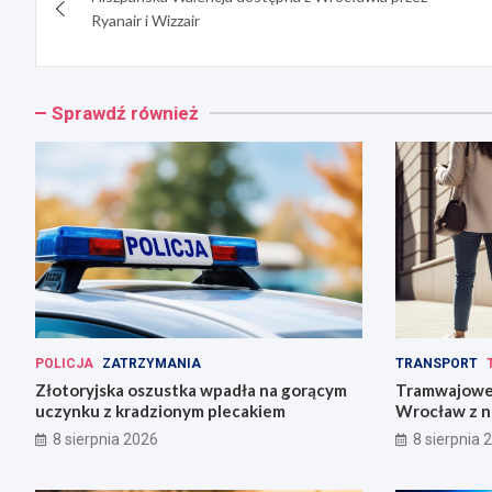
wpisu
Ryanair i Wizzair
Sprawdź również
POLICJA
ZATRZYMANIA
TRANSPORT
Złotoryjska oszustka wpadła na gorącym
Tramwajowe 
uczynku z kradzionym plecakiem
Wrocław z n
8 sierpnia 2026
8 sierpnia 