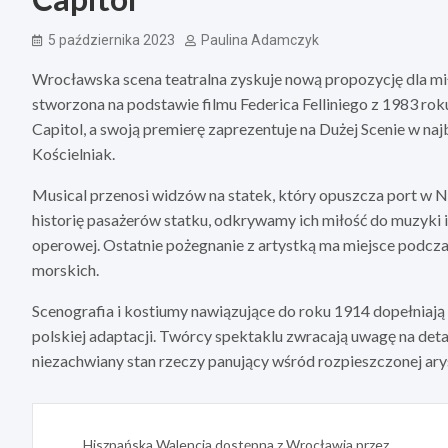
5 października 2023
Paulina Adamczyk
Wrocławska scena teatralna zyskuje nową propozycję dla miło
stworzona na podstawie filmu Federica Felliniego z 1983 ro
Capitol, a swoją premierę zaprezentuje na Dużej Scenie w na
Kościelniak.
Musical przenosi widzów na statek, który opuszcza port w 
historię pasażerów statku, odkrywamy ich miłość do muzyki 
operowej. Ostatnie pożegnanie z artystką ma miejsce podczas
morskich.
Scenografia i kostiumy nawiązujące do roku 1914 dopełniają 
polskiej adaptacji. Twórcy spektaklu zwracają uwagę na det
niezachwiany stan rzeczy panujący wśród rozpieszczonej arys
Nawigacja
Hiszpańska Walencja dostępna z Wrocławia przez