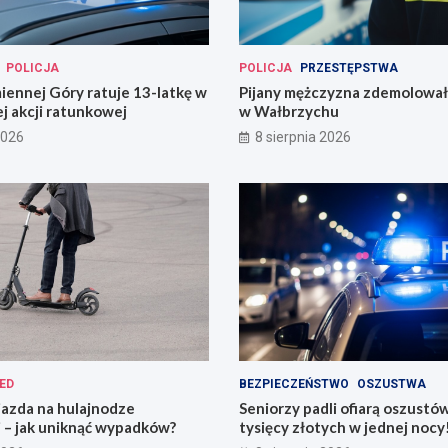
POLICJA
POLICJA
PRZESTĘPSTWA
miennej Góry ratuje 13-latkę w
Pijany mężczyzna zdemolował
j akcji ratunkowej
w Wałbrzychu
2026
8 sierpnia 2026
ED
BEZPIECZEŃSTWO
OSZUSTWA
jazda na hulajnodze
Seniorzy padli ofiarą oszustó
 – jak uniknąć wypadków?
tysięcy złotych w jednej nocy