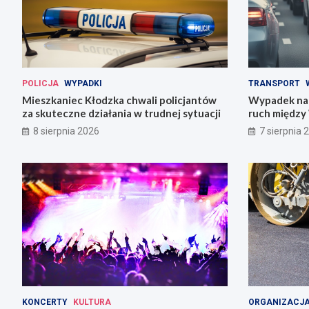
POLICJA
WYPADKI
TRANSPORT
Mieszkaniec Kłodzka chwali policjantów
Wypadek na 
za skuteczne działania w trudnej sytuacji
ruch między
8 sierpnia 2026
7 sierpnia 
KONCERTY
KULTURA
ORGANIZACJA