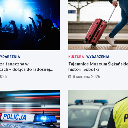
YDARZENIA
KULTURA
WYDARZENIA
eza taneczna w
Tajemnice Muzeum Ślężańskie
ach – dołącz do radosnej
historii Sobótki
2026
8 sierpnia 2026