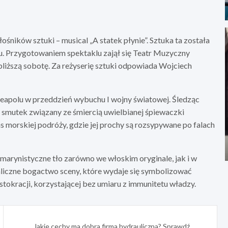
śników sztuki – musical „A statek płynie”. Sztuka ta została
ku. Przygotowaniem spektaklu zajął się Teatr Muzyczny
jbliższą sobotę. Za reżyserię sztuki odpowiada Wojciech
Neapolu w przeddzień wybuchu I wojny światowej. Śledząc
i smutek związany ze śmiercią uwielbianej śpiewaczki
 morskiej podróży, gdzie jej prochy są rozsypywane po falach
marynistyczne tło zarówno we włoskim oryginale, jak i w
aliczne bogactwo sceny, które wydaje się symbolizować
tokracji, korzystającej bez umiaru z immunitetu władzy.
Jakie cechy ma dobra firma hydrauliczna? Sprawdź,