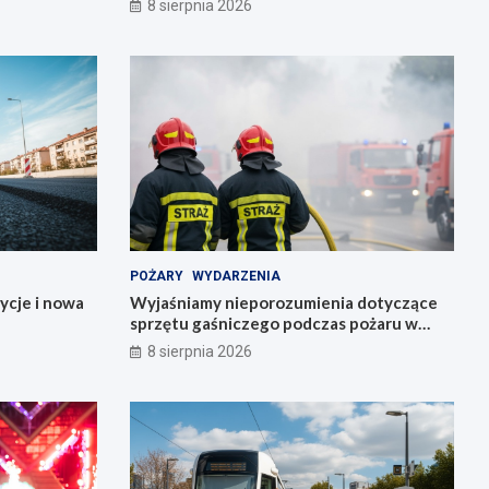
8 sierpnia 2026
POŻARY
WYDARZENIA
ycje i nowa
Wyjaśniamy nieporozumienia dotyczące
sprzętu gaśniczego podczas pożaru w
Starym Zamku
8 sierpnia 2026