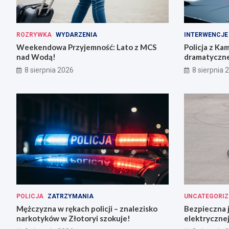
ROZRYWKA
WYDARZENIA
INTERWENCJE
Weekendowa Przyjemność: Lato z MCS
Policja z Ka
nad Wodą!
dramatyczne
8 sierpnia 2026
8 sierpnia 
POLICJA
ZATRZYMANIA
UNCATEGORIZ
Mężczyzna w rękach policji – znalezisko
Bezpieczna 
narkotyków w Złotoryi szokuje!
elektrycznej