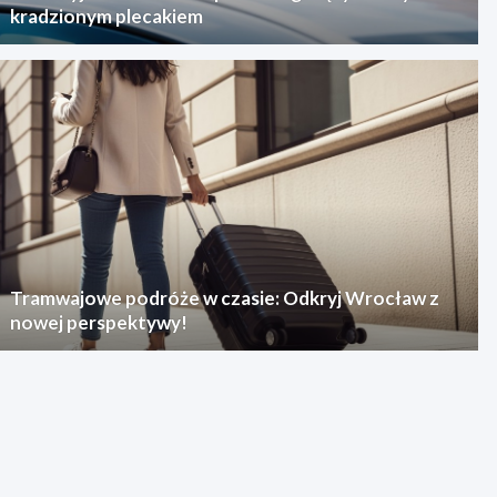
kradzionym plecakiem
Tramwajowe podróże w czasie: Odkryj Wrocław z
nowej perspektywy!