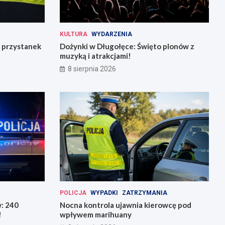
KULTURA
WYDARZENIA
 przystanek
Dożynki w Długołęce: Święto plonów z
muzyką i atrakcjami!
8 sierpnia 2026
POLICJA
WYPADKI
ZATRZYMANIA
w: 240
Nocna kontrola ujawnia kierowcę pod
!
wpływem marihuany