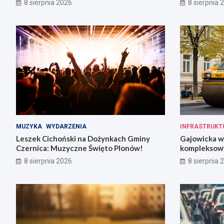
8 sierpnia 2026
8 sierpnia 
MUZYKA
WYDARZENIA
INFRASTRUKT
Leszek Cichoński na Dożynkach Gminy
Gajowicka w
Czernica: Muzyczne Święto Plonów!
kompleksow
w 18 tygodn
8 sierpnia 2026
8 sierpnia 