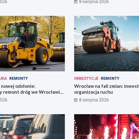
2026
8 sierpnia 2026
URA
REMONTY
INWESTYCJE
REMONTY
 nowej odsłonie:
Wrocław na fali zmian: inwest
y remont dróg we Wrocławiu
organizacja ruchu
i!
2026
8 sierpnia 2026