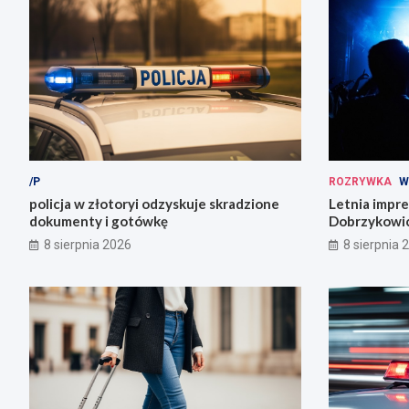
/P
ROZRYWKA
W
policja w złotoryi odzyskuje skradzione
Letnia impr
dokumenty i gotówkę
Dobrzykowic
fety!
8 sierpnia 2026
8 sierpnia 