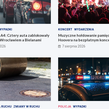
WYPADKI
KONCERT
WYDARZENIA
A4: Cztery auta zablokowały
Muzyczne hołdowanie pamięci
 Wrocławiem a Bielanami
Hoovera na bezpłatnym konce
Wrocławiu
2026
7 sierpnia 2026
 RUCHU
ZMIANY W RUCHU
POLICJA
WYPADKI