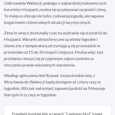
Odkrywanie Walencji, jednego z najbardziej malowniczych
kurortów Hiszpanii, można teraz planować na jesień i zimę.
To miejsce oferuje nie tylko cudowną pogodę, ale napawa
bogactwem różnorodnych atrakcji turystycznych.
Zima to wręcz doskonały czas na wybranie się w podróż do
Hiszpanii. Warunki atmosferyczne są wtedy łagodne i
słoneczne z temperaturą utrzymującą się przeważnie w
przedziale od 15 do 20 stopni Celsjusza. Można więc bez
problemu cieszyć się przyjemnym odpoczynkiem w
otoczeniu prawie wiosennych warunków.
Według ogłoszenia linii Ryanair, bezpośrednie loty z
Wrocławia do Walencji będą dostępne aż cztery razy w
tygodniu. Wizzair natomiast zapewni podróż na Półwysep
Iberyjski trzy razy w tygodniu.
Nawigacja
Przeglądy kominiarskie w ramach "Czadowej Akcji" trwają