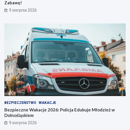
Zabawę!
l
a
9 sierpnia 2026
o
b
o
a
s
w
t
ę
r
!
o
ż
n
o
ś
ć
BEZPIECZEŃSTWO
WAKACJE
Bezpieczne Wakacje 2026: Policja Edukuje Młodzież w
Dolnośląskiem
9 sierpnia 2026