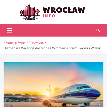
Skip
to
content
Wroc
Inf
Strona główna
Turystyka
Hiszpańska Walencja dostępna z Wrocławia przez Ryanair i Wizzair