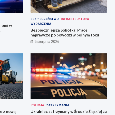
BEZPIECZEŃSTWO
INFRASTRUKTURA
WYDARZENIA
erami w
!
Bezpieczniejsza Sobótka: Prace
naprawcze po powodzi w pełnym toku
5 sierpnia 2026
POLICJA
ZATRZYMANIA
ie z nową
Ukrainiec zatrzymany w Środzie Śląskiej za