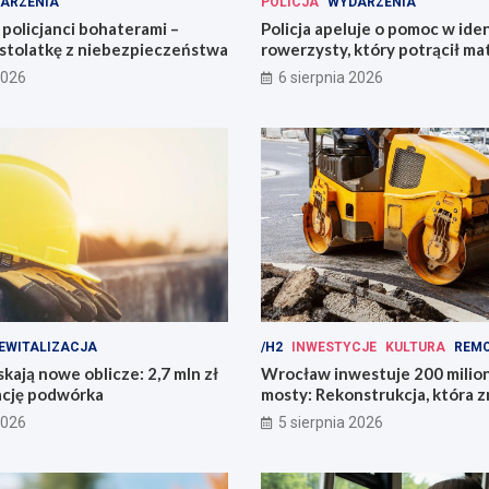
ARZENIA
POLICJA
WYDARZENIA
policjanci bohaterami –
Policja apeluje o pomoc w iden
astolatkę z niebezpieczeństwa
rowerzysty, który potrącił ma
2026
6 sierpnia 2026
EWITALIZACJA
/H2
INWESTYCJE
KULTURA
REM
kają nowe oblicze: 2,7 mln zł
Wrocław inwestuje 200 mili
ację podwórka
mosty: Rekonstrukcja, która z
miasto!
2026
5 sierpnia 2026