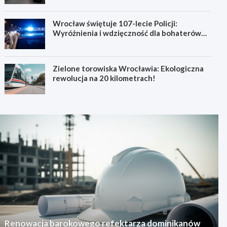
Wrocław świętuje 107-lecie Policji:
Wyróżnienia i wdzięczność dla bohaterów
codzienności
Zielone torowiska Wrocławia: Ekologiczna
rewolucja na 20 kilometrach!
Renowacja barokowego refektarza dominikanów