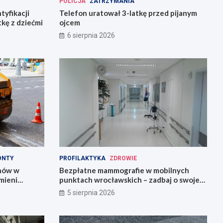
POLICJA
ZATRZYMANIA
tyfikacji
Telefon uratował 3-latkę przed pijanym
tkę z dziećmi
ojcem
6 sierpnia 2026
ONTY
PROFILAKTYKA
ZDROWIE
onów w
Bezpłatne mammografie w mobilnych
mieni
punktach wrocławskich – zadbaj o swoje
zdrowie!
5 sierpnia 2026