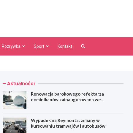
aw Info
Rozrywka
Sport
Kontakt
Aktualności
Renowacja barokowego refektarza
dominikanów zainaugurowana we
Wrocławiu
Wypadek na Reymonta: zmiany w
kursowaniu tramwajów i autobusów