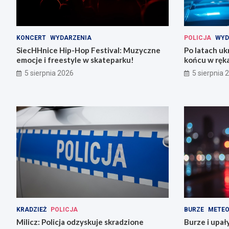
KONCERT
WYDARZENIA
POLICJA
WYD
SiecHHnice Hip-Hop Festival: Muzyczne
Po latach uk
emocje i freestyle w skateparku!
końcu w ręka
5 sierpnia 2026
5 sierpnia 
KRADZIEŻ
POLICJA
BURZE
METEO
Milicz: Policja odzyskuje skradzione
Burze i upał