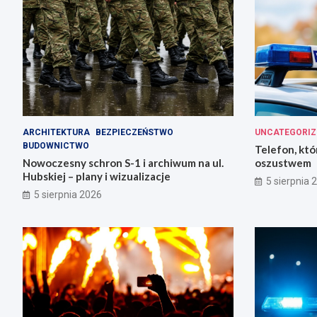
ARCHITEKTURA
BEZPIECZEŃSTWO
UNCATEGORIZ
BUDOWNICTWO
Telefon, któ
Nowoczesny schron S-1 i archiwum na ul.
oszustwem
Hubskiej – plany i wizualizacje
5 sierpnia 
5 sierpnia 2026