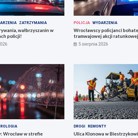
ARZENIA
ZATRZYMANIA
POLICJA
WYDARZENIA
rywania, wałbrzyszanin w
Wrocławscy policjanci bohat
ch policji!
tramwajowej akcji ratunkowej
2026
5 sierpnia 2026
ROLOGIA
DROGI
REMONTY
y: Wrocław w strefie
Ulica Klonowa w Biestrzykow