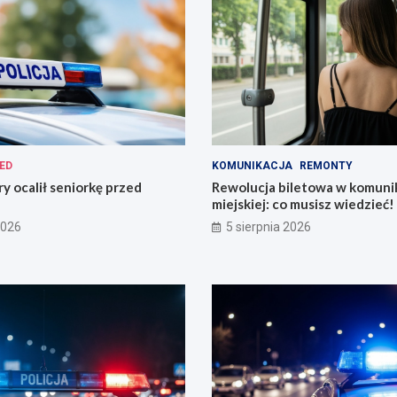
ED
KOMUNIKACJA
REMONTY
ry ocalił seniorkę przed
Rewolucja biletowa w komunik
miejskiej: co musisz wiedzieć!
2026
5 sierpnia 2026