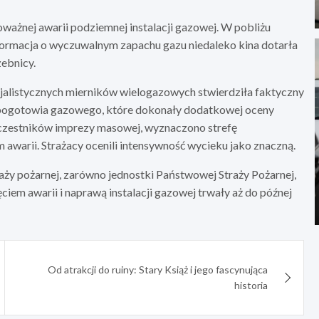
oważnej awarii podziemnej instalacji gazowej. W pobliżu
nformacja o wyczuwalnym zapachu gazu niedaleko kina dotarła
ebnicy.
cjalistycznych mierników wielogazowych stwierdziła faktyczny
 pogotowia gazowego, które dokonały dodatkowej oceny
czestników imprezy masowej, wyznaczono strefę
awarii. Strażacy ocenili intensywność wycieku jako znaczną.
aży pożarnej, zarówno jednostki Państwowej Straży Pożarnej,
ęciem awarii i naprawą instalacji gazowej trwały aż do późnej
Od atrakcji do ruiny: Stary Książ i jego fascynująca
historia