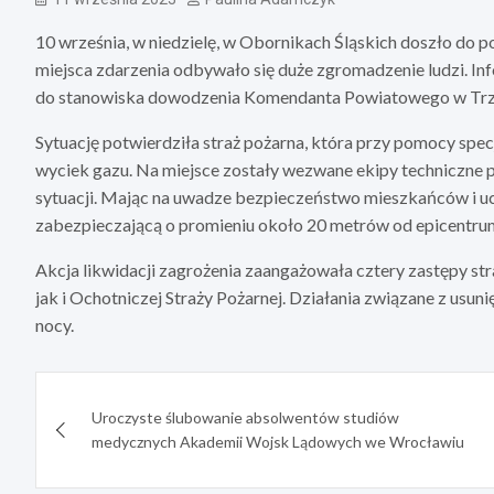
10 września, w niedzielę, w Obornikach Śląskich doszło do p
miejsca zdarzenia odbywało się duże zgromadzenie ludzi. I
do stanowiska dowodzenia Komendanta Powiatowego w Trz
Sytuację potwierdziła straż pożarna, która przy pomocy spe
wyciek gazu. Na miejsce zostały wezwane ekipy techniczne
sytuacji. Mając na uwadze bezpieczeństwo mieszkańców i u
zabezpieczającą o promieniu około 20 metrów od epicentrum 
Akcja likwidacji zagrożenia zaangażowała cztery zastępy str
jak i Ochotniczej Straży Pożarnej. Działania związane z usuni
nocy.
Nawigacja
Uroczyste ślubowanie absolwentów studiów
wpisu
medycznych Akademii Wojsk Lądowych we Wrocławiu