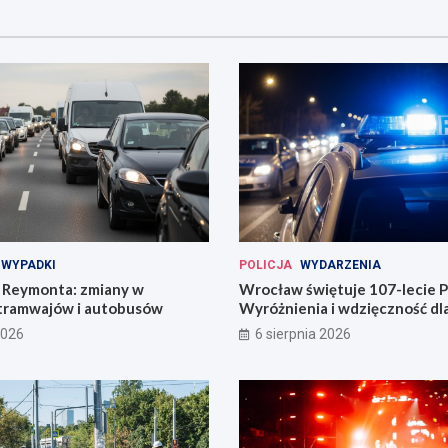
WYPADKI
POLICJA
WYDARZENIA
Reymonta: zmiany w
Wrocław świętuje 107-lecie Po
tramwajów i autobusów
Wyróżnienia i wdzięczność d
codzienności
2026
6 sierpnia 2026