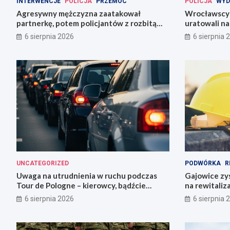
INTERWENCJE
POLICJA
PRZEMOC
POLICJA
WYD
Agresywny mężczyzna zaatakował
Wrocławscy 
partnerkę, potem policjantów z rozbitą
uratowali n
butelką
6 sierpnia 2026
6 sierpnia 
UNCATEGORIZED
PODWÓRKA
R
Uwaga na utrudnienia w ruchu podczas
Gajowice zys
Tour de Pologne – kierowcy, bądźcie
na rewitaliz
przygotowani!
6 sierpnia 2026
6 sierpnia 