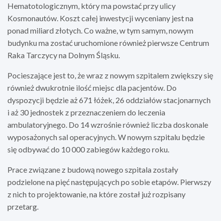
Hematotologicznym, który ma powstać przy ulicy
Kosmonautów. Koszt całej inwestycji wyceniany jest na
ponad miliard złotych. Co ważne, w tym samym, nowym
budynku ma zostać uruchomione również pierwsze Centrum
Raka Tarczycy na Dolnym Śląsku.
Pocieszające jest to, że wraz z nowym szpitalem zwiększy się
również dwukrotnie ilość miejsc dla pacjentów. Do
dyspozycji będzie aż 671 łóżek, 26 oddziałów stacjonarnych
i aż 30 jednostek z przeznaczeniem do leczenia
ambulatoryjnego. Do 14 wzrośnie również liczba doskonale
wyposażonych sal operacyjnych. W nowym szpitalu będzie
się odbywać do 10 000 zabiegów każdego roku.
Prace związane z budową nowego szpitala zostały
podzielone na pięć następujących po sobie etapów. Pierwszy
z nich to projektowanie, na które został już rozpisany
przetarg.