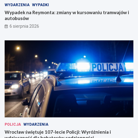
a
j
WYDARZENIA
WYPADKI
i
ó
Wypadek na Reymonta: zmiany w kursowaniu tramwajów i
n
w
autobusów
a
i
6 sierpnia 2026
u
a
g
u
u
t
r
o
o
b
w
u
a
s
n
ó
a
w
w
e
W
r
o
c
ł
a
POLICJA
WYDARZENIA
w
Wrocław świętuje 107-lecie Policji: Wyróżnienia i
i
wdzięczność dla bohaterów codzienności
u