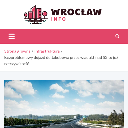
Skip
to
content
Wroc
Inf
Strona główna
Infrastruktura
Bezproblemowy dojazd do Jakubowa przez wiadukt nad S3 to już
rzeczywistość