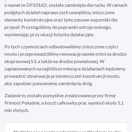
o numerze DP1016D, została zamknięta dla ruchu. W ramach
podjętych działań naprawczych usunęliśmy zniszczone
elementy konstrukcyjne oraz tymczasowe wsporniki dla
przęseł. Przystąpiliśmy do poprawki ustroju nośnego,
wymieniając przy okazji łożyska dylatacyjne.
Po tych czynnościach odbudowaliśmy zniszczone części
mostu i przeprowadziliśmy renowację nawierzchni na drodze
ekspresowej S3, a także na drodze powiatowej. W
zaplanowanych na najbliższe miesiące działaniach będziemy
prowadzić obserwacje przemieszczeń konstrukcji mostu,
aby zapobiec ponownemu zamknięciu dróg.
Zadanie to zostało pomyślnie zrealizowane przez firmę
Primost Południe, a koszt całkowity prac wyniósł około 5,1
mln złotych.
Nawigacja
Niedzielna noc z awarią wodociągów we Wrocławiu na ulicy