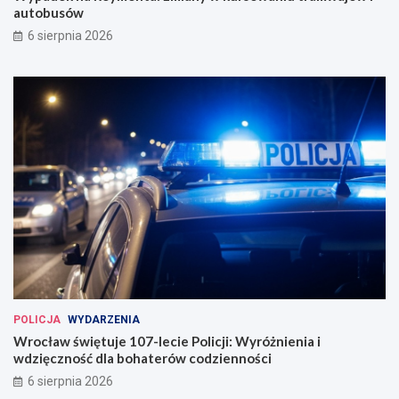
n
w
autobusów
a
i
6 sierpnia 2026
u
a
g
u
u
t
r
o
o
b
w
u
a
s
n
ó
a
w
w
e
W
r
o
c
ł
a
POLICJA
WYDARZENIA
w
Wrocław świętuje 107-lecie Policji: Wyróżnienia i
i
wdzięczność dla bohaterów codzienności
u
6 sierpnia 2026