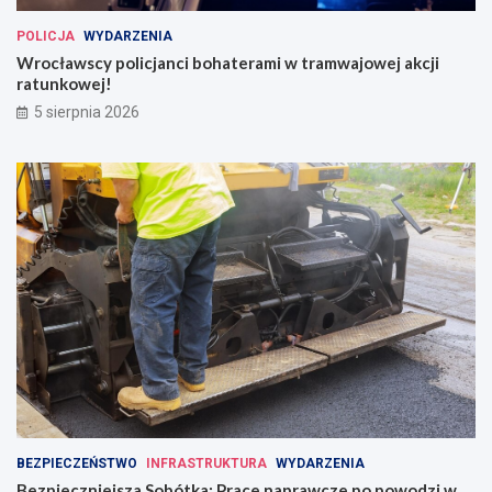
POLICJA
WYDARZENIA
Wrocławscy policjanci bohaterami w tramwajowej akcji
ratunkowej!
5 sierpnia 2026
BEZPIECZEŃSTWO
INFRASTRUKTURA
WYDARZENIA
Bezpieczniejsza Sobótka: Prace naprawcze po powodzi w