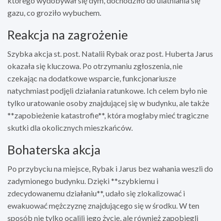
którego wydobywał się dym, dochodziło do ulatniania się
gazu, co groziło wybuchem.
Reakcja na zagrożenie
Szybka akcja st. post. Natalii Rybak oraz post. Huberta Jarus
okazała się kluczowa. Po otrzymaniu zgłoszenia, nie
czekając na dodatkowe wsparcie, funkcjonariusze
natychmiast podjęli działania ratunkowe. Ich celem było nie
tylko uratowanie osoby znajdującej się w budynku, ale także
**zapobieżenie katastrofie**, która mogłaby mieć tragiczne
skutki dla okolicznych mieszkańców.
Bohaterska akcja
Po przybyciu na miejsce, Rybak i Jarus bez wahania weszli do
zadymionego budynku. Dzięki **szybkiemu i
zdecydowanemu działaniu**, udało się zlokalizować i
ewakuować mężczyznę znajdującego się w środku. W ten
sposób nie tylko ocalili jego życie, ale również zapobiegli