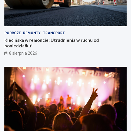
a
k
i
e
m
PODRÓŻE
REMONTY
TRANSPORT
Klecińska w remoncie: Utrudnienia w ruchu od
poniedziałku!
8 sierpnia 2026