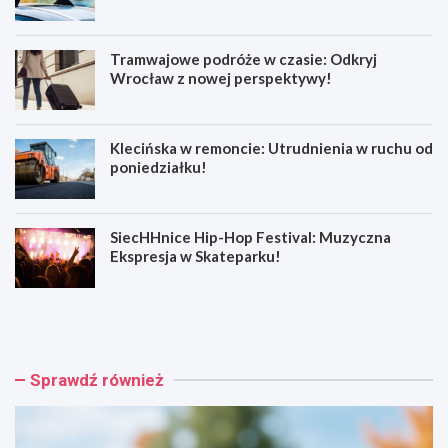
Tramwajowe podróże w czasie: Odkryj
Wrocław z nowej perspektywy!
Klecińska w remoncie: Utrudnienia w ruchu od
poniedziałku!
SiecHHnice Hip-Hop Festival: Muzyczna
Ekspresja w Skateparku!
Z
T
ł
r
o
a
t
m
o
w
Sprawdź również
r
a
y
j
j
o
s
w