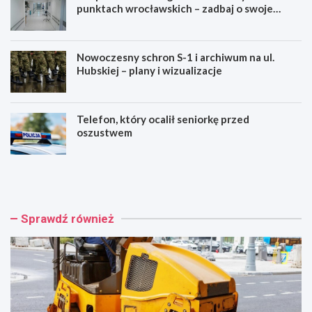
punktach wrocławskich – zadbaj o swoje
zdrowie!
Nowoczesny schron S-1 i archiwum na ul.
Hubskiej – plany i wizualizacje
Telefon, który ocalił seniorkę przed
oszustwem
W
B
r
e
o
z
c
p
ł
ł
Sprawdź również
a
a
w
t
i
n
n
e
w
m
e
a
s
m
t
m