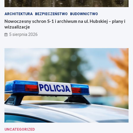
i
o
a
j
ARCHITEKTURA
BEZPIECZEŃSTWO
BUDOWNICTWO
s
e
Nowoczesny schron S-1 i archiwum na ul. Hubskiej – plany i
t
z
wizualizacje
o
d
!
r
5 sierpnia 2026
o
w
i
e
!
UNCATEGORIZED