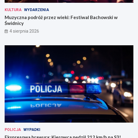
KULTURA
WYDARZENIA
Muzyczna podróż przez wieki: Festiwal Bachowski w
Świdnicy
4 sierpnia 2026
POLICJA
WYPADKI
Ekspresowa brawura: Kierowca pędził 212 km/h na S3!