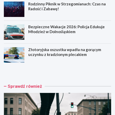
Rodzinny Piknik w Strzegomianach: Czas na
Radość i Zabawę!
Bezpieczne Wakacje 2026: Policja Edukuje
Młodzież w Dolnośląskiem
Złotoryjska oszustka wpadła na gorącym
uczynku z kradzionym plecakiem
H
R
u
o
l
d
a
z
j
i
Sprawdź również
n
n
o
n
g
y
a
P
k
i
o
k