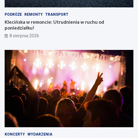
m
PODRÓŻE
REMONTY
TRANSPORT
Klecińska w remoncie: Utrudnienia w ruchu od
poniedziałku!
8 sierpnia 2026
KONCERTY
WYDARZENIA