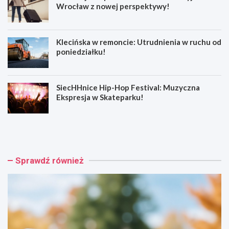
Wrocław z nowej perspektywy!
Klecińska w remoncie: Utrudnienia w ruchu od
poniedziałku!
SiecHHnice Hip-Hop Festival: Muzyczna
Ekspresja w Skateparku!
Z
T
ł
r
o
a
t
m
o
w
Sprawdź również
r
a
y
j
j
o
s
w
k
e
a
p
o
o
s
d