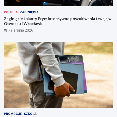
!
g
o
POLICJA
ZAGINIĘCIA
w
Zaginięcie Jolanty Fryc: Intensywne poszukiwania trwają w
L
Otwocku i Wrocławiu
w
ó
7 sierpnia 2026
w
k
u
Ś
l
ą
s
k
i
m
PROMOCJE
SZKOŁA