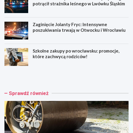
potrącił strażnika leśnego w Lwówku Śląskim
Zaginięcie Jolanty Fryc: Intensywne
poszukiwania trwają w Otwocku i Wrocławiu
Szkolne zakupy po wrocławsku: promocje,
które zachwycą rodziców!
N
1
o
5
w
-
a
l
o
e
Sprawdź również
r
t
g
n
a
i
n
m
i
o
z
t
a
o
c
c