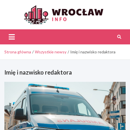
Skip
to
content
Wroc
Inf
Strona główna
Wszystkie newsy
Imię i nazwisko redaktora
Imię i nazwisko redaktora