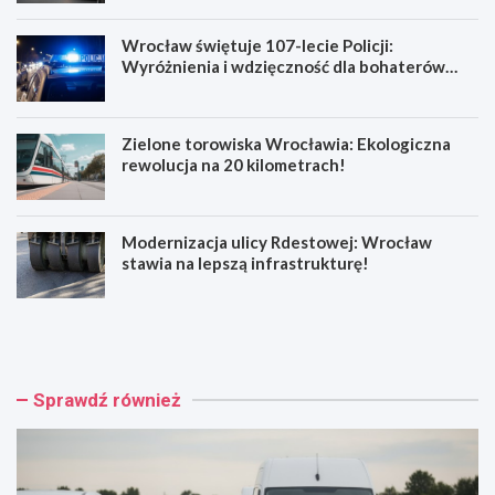
Wrocław świętuje 107-lecie Policji:
Wyróżnienia i wdzięczność dla bohaterów
codzienności
Zielone torowiska Wrocławia: Ekologiczna
rewolucja na 20 kilometrach!
Modernizacja ulicy Rdestowej: Wrocław
stawia na lepszą infrastrukturę!
W
W
y
r
p
o
a
c
d
ł
Sprawdź również
e
a
k
w
n
ś
a
w
R
i