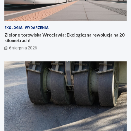
a
b
o
h
a
EKOLOGIA
WYDARZENIA
t
Zielone torowiska Wrocławia: Ekologiczna rewolucja na 20
e
kilometrach!
r
ó
6 sierpnia 2026
w
c
o
d
z
i
e
n
n
o
ś
c
i