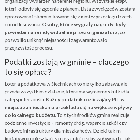
organizacji wydarzeń na terenie regionu. Wszystkie etapy
loterii odbyły się zgodnie z planem. Lista zwycięzców została
opracowana i skomunikowano się z nimi w przeciągu trzech
dni od losowania.
Osoby, które wygrały nagrody, były
powiadamiane indywidualnie przez organizatora
, co
pozwoliło uniknąć niejasności i zagwarantowało
przejrzystość procesu.
Podatki zostają w gminie – dlaczego
to się opłaca?
Loteria podatkowa w Siechnicach to nie tylko zabawa, ale
przede wszystkim działanie, które ma wymierne skutki dla
całej społeczności.
Każdy podatnik rozliczający PIT w
miejscu zamieszkania przekłada się na większe wpływy
do lokalnego budżetu
. To z tych środków gmina realizuje
codzienne inwestycje – remonty dróg, wsparcie szkół czy
budowę infrastruktury dla mieszkańców. Dzięki takim
inicjatywom mieszkańcy mogą mieć realny wpływ na to, jak