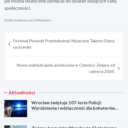
jak można skutecznie zachęcać do działań służących całej
społeczności.
Źródło: facebook.com/UMSiechnice
Nawigacja
Festiwal Piosenki Przedszkolnej: Muzyczne Talenty Dzieci
wpisu
na Scenie!
Nowe rozkłady jazdy autobusów w Czernicy: Zmiany od
czerwca 2026!
Aktualności
Wrocław świętuje 107-lecie Policji:
Wyróżnienia i wdzięczność dla bohaterów
codzienności
Zielone torowiska Wrocławia: Ekologiczna