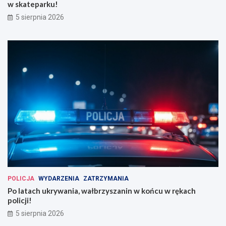
w skateparku!
5 sierpnia 2026
POLICJA
WYDARZENIA
ZATRZYMANIA
Po latach ukrywania, wałbrzyszanin w końcu w rękach
policji!
5 sierpnia 2026