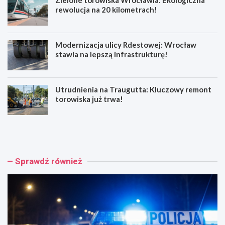
rewolucja na 20 kilometrach!
Modernizacja ulicy Rdestowej: Wrocław
stawia na lepszą infrastrukturę!
Utrudnienia na Traugutta: Kluczowy remont
torowiska już trwa!
W
Z
r
i
o
e
c
l
ł
o
Sprawdź również
a
n
w
e
ś
t
w
o
i
r
ę
o
t
w