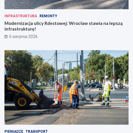
o
c
h
h
a
!
INFRASTRUKTURA
REMONTY
t
Modernizacja ulicy Rdestowej: Wrocław stawia na lepszą
e
infrastrukturę!
r
ó
6 sierpnia 2026
w
c
o
d
z
i
e
n
n
o
ś
c
i
PIENIĄDZE
TRANSPORT