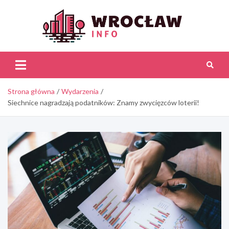
Skip
to
content
Wroc
Inf
Strona główna
Wydarzenia
Siechnice nagradzają podatników: Znamy zwycięzców loterii!