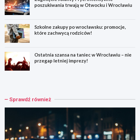
poszukiwania trwają w Otwocku i Wrocławiu
Szkolne zakupy po wrocławsku: promocje,
które zachwycą rodziców!
Ostatnia szansa na taniec w Wrocławiu – nie
przegap letniej imprezy!
1
Z
5
a
-
g
l
i
e
n
Sprawdź również
t
i
n
ę
i
c
m
i
o
e
t
J
o
o