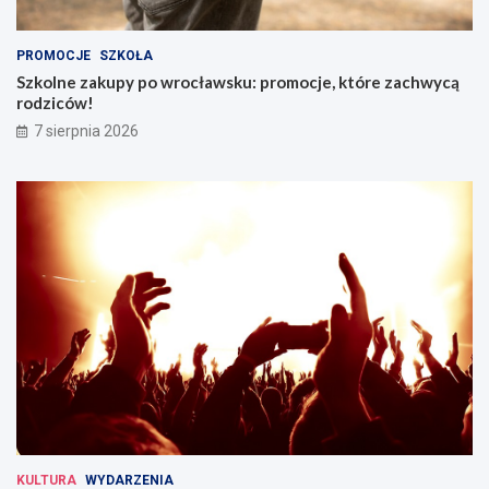
g
r
o
o
PROMOCJE
SZKOŁA
w
c
Szkolne zakupy po wrocławsku: promocje, które zachwycą
L
ł
rodziców!
w
a
ó
w
7 sierpnia 2026
w
i
k
u
u
Ś
l
ą
s
k
i
m
KULTURA
WYDARZENIA