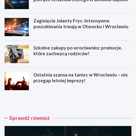
Zaginięcie Jolanty Fryc: Intensywne
poszukiwania trwają w Otwocku i Wrocławiu
Szkolne zakupy po wrocławsku: promocje,
które zachwycą rodziców!
Ostatnia szansa na taniec w Wrocławiu – nie
przegap letniej imprezy!
1
Z
5
a
-
g
l
i
e
n
Sprawdź również
t
i
n
ę
i
c
m
i