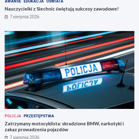
AWANSE
EDUKACJA
OŚWIATA
Nauczycielki z Siechnic świętują sukcesy zawodowe!
7 sierpnia 2026
POLICJA
PRZESTĘPSTWA
Zatrzymany motocyklista: skradzione BMW, narkotyki i
zakaz prowadzenia pojazdów
7 sierpnia 2026