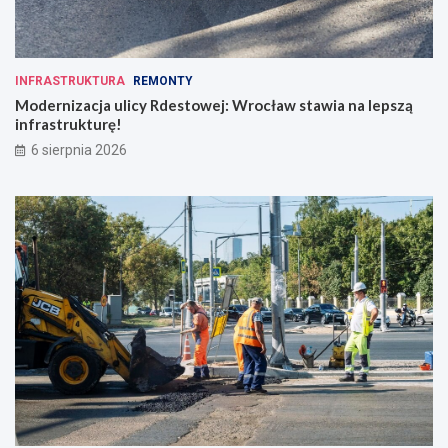
i
INFRASTRUKTURA
REMONTY
Modernizacja ulicy Rdestowej: Wrocław stawia na lepszą
infrastrukturę!
6 sierpnia 2026