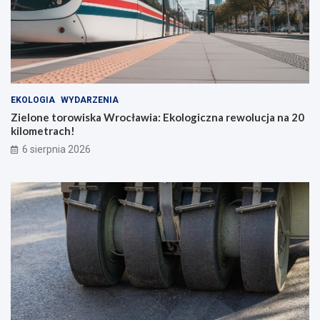
d
l
a
b
o
h
a
EKOLOGIA
WYDARZENIA
t
Zielone torowiska Wrocławia: Ekologiczna rewolucja na 20
e
kilometrach!
r
ó
6 sierpnia 2026
w
c
o
d
z
i
e
n
n
o
ś
c