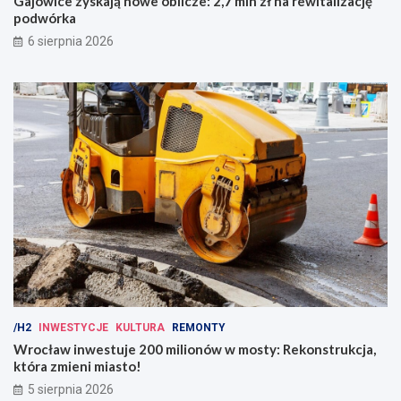
Gajowice zyskają nowe oblicze: 2,7 mln zł na rewitalizację
podwórka
6 sierpnia 2026
/H2
INWESTYCJE
KULTURA
REMONTY
Wrocław inwestuje 200 milionów w mosty: Rekonstrukcja,
która zmieni miasto!
5 sierpnia 2026