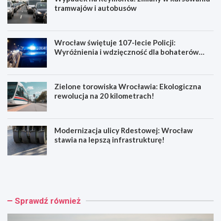
tramwajów i autobusów
Wrocław świętuje 107-lecie Policji:
Wyróżnienia i wdzięczność dla bohaterów
codzienności
Zielone torowiska Wrocławia: Ekologiczna
rewolucja na 20 kilometrach!
Modernizacja ulicy Rdestowej: Wrocław
stawia na lepszą infrastrukturę!
W
W
y
r
p
o
a
c
d
ł
Sprawdź również
e
a
k
w
n
ś