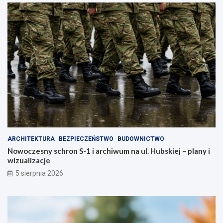
k
c
t
h
ó
–
r
z
a
a
z
d
m
b
i
a
e
j
n
o
i
s
m
w
i
o
a
j
ARCHITEKTURA
BEZPIECZEŃSTWO
BUDOWNICTWO
s
e
Nowoczesny schron S-1 i archiwum na ul. Hubskiej – plany i
t
z
wizualizacje
o
d
!
r
5 sierpnia 2026
o
w
i
e
!