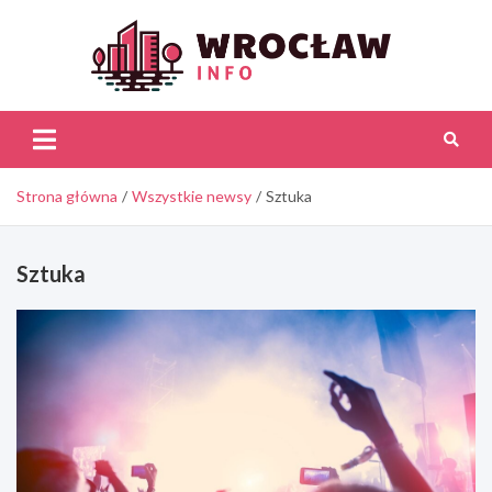
Skip
to
content
Wroc
Inf
Strona główna
Wszystkie newsy
Sztuka
Sztuka