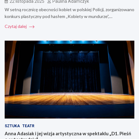
22 listopada 2025
Paulina Adamczyk
W setną rocznicę obecności kobiet w polskiej Policji, zorganizowano
konkurs plastyczny pod hasłem „Kobiety w mundurze”,…
Czytaj dalej
SZTUKA
TEATR
Anna Adasiak i jej wizja artystyczna w spektaklu „D1. Pieśń