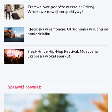
Tramwajowe podróże w czasie: Odkryj
Wrocław z nowej perspektywy!
Klecińska w remoncie: Utrudnienia w ruchu od
poniedziałku!
SiecHHnice Hip-Hop Festival: Muzyczna
Ekspresja w Skateparku!
Z
T
ł
r
o
a
t
m
o
w
Sprawdź również
r
a
y
j
j
o
s
w
k
e
a
p