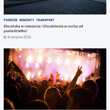
i
e
m
PODRÓŻE
REMONTY
TRANSPORT
Klecińska w remoncie: Utrudnienia w ruchu od
poniedziałku!
8 sierpnia 2026