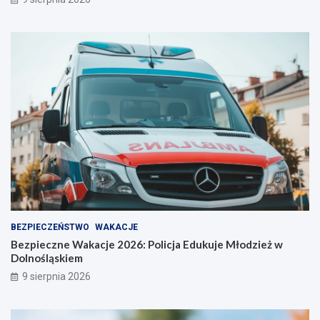
o
b
o
a
s
w
t
ę
r
!
o
ż
n
o
ś
ć
BEZPIECZEŃSTWO
WAKACJE
Bezpieczne Wakacje 2026: Policja Edukuje Młodzież w
Dolnośląskiem
9 sierpnia 2026