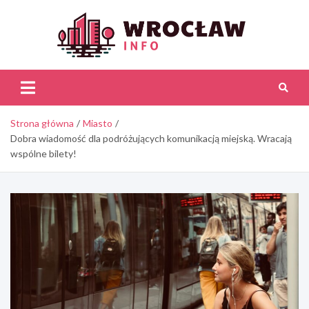
Skip
to
content
Wroc
Inf
Strona główna
Miasto
Dobra wiadomość dla podróżujących komunikacją miejską. Wracają
wspólne bilety!