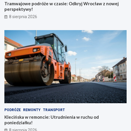
k
e
Tramwajowe podróże w czasie: Odkryj Wrocław z nowej
r
j
perspektywy!
a
p
8 sierpnia 2026
d
e
z
r
i
s
o
p
n
e
y
k
m
t
p
y
l
w
e
y
c
!
a
k
i
e
m
PODRÓŻE
REMONTY
TRANSPORT
Klecińska w remoncie: Utrudnienia w ruchu od
poniedziałku!
8 sierpnia 2026