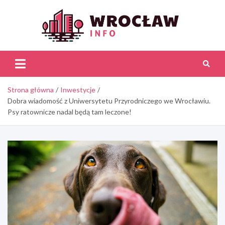
Skip
to
content
Wroc
Inf
Strona główna
Inwestycje
Dobra wiadomość z Uniwersytetu Przyrodniczego we Wrocławiu.
Psy ratownicze nadal będą tam leczone!