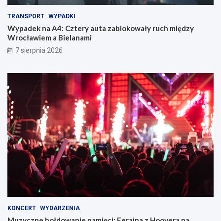
TRANSPORT
WYPADKI
Wypadek na A4: Cztery auta zablokowały ruch między
Wrocławiem a Bielanami
7 sierpnia 2026
KONCERT
WYDARZENIA
Muzyczne hołdowanie pamięci: Ferajna z Hoovera na