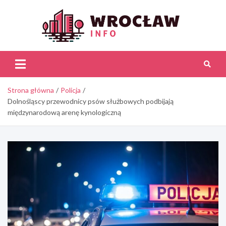
Skip
to
content
Wroc
Inf
Strona główna
Policja
Dolnośląscy przewodnicy psów służbowych podbijają
międzynarodową arenę kynologiczną