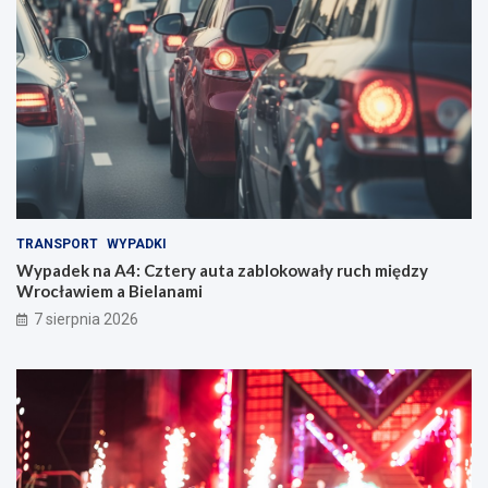
m
Z
a
m
k
u
TRANSPORT
WYPADKI
Wypadek na A4: Cztery auta zablokowały ruch między
Wrocławiem a Bielanami
7 sierpnia 2026