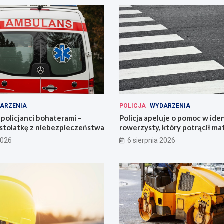
ARZENIA
POLICJA
WYDARZENIA
policjanci bohaterami –
Policja apeluje o pomoc w iden
astolatkę z niebezpieczeństwa
rowerzysty, który potrącił ma
2026
6 sierpnia 2026