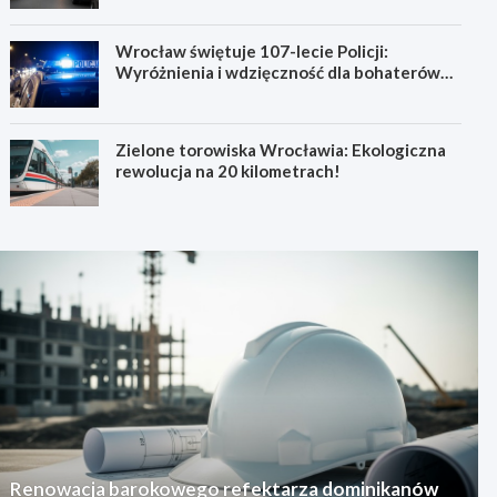
Wrocław świętuje 107-lecie Policji:
Wyróżnienia i wdzięczność dla bohaterów
codzienności
Zielone torowiska Wrocławia: Ekologiczna
rewolucja na 20 kilometrach!
Renowacja barokowego refektarza dominikanów