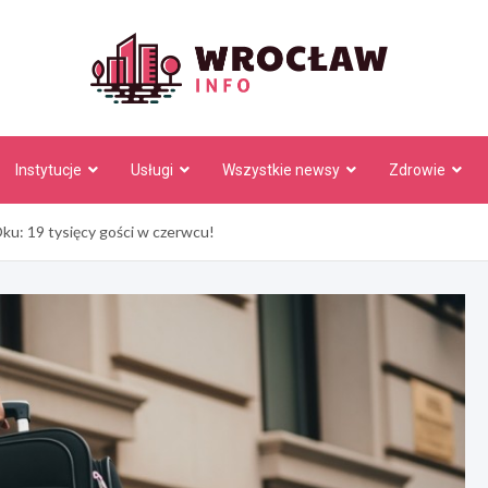
Wrocł
Instytucje
Usługi
Wszystkie newsy
Zdrowie
u: 19 tysięcy gości w czerwcu!