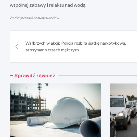
wspólnej zabawy i relaksu nad wodą.
Źródło: facebook.com/mcswroclaw
Nawigacja
Wałbrzych w akcji: Policja rozbiła siatkę narkotykową,
wpisu
zatrzymano trzech mężczyzn
Sprawdź również