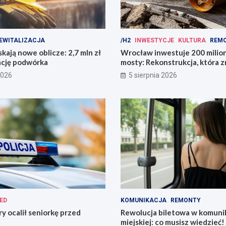
EWITALIZACJA
/H2
INWESTYCJE
KULTURA
REM
kają nowe oblicze: 2,7 mln zł
Wrocław inwestuje 200 mili
ację podwórka
mosty: Rekonstrukcja, która z
miasto!
2026
5 sierpnia 2026
ED
KOMUNIKACJA
REMONTY
ry ocalił seniorkę przed
Rewolucja biletowa w komunik
miejskiej: co musisz wiedzieć!