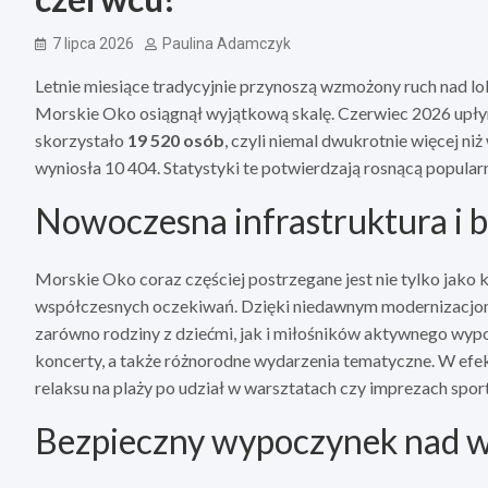
7 lipca 2026
Paulina Adamczyk
Letnie miesiące tradycyjnie przynoszą wzmożony ruch nad lo
Morskie Oko osiągnął wyjątkową skalę. Czerwiec 2026 upłyn
skorzystało
19 520 osób
, czyli niemal dwukrotnie więcej ni
wyniosła 10 404. Statystyki te potwierdzają rosnącą popula
Nowoczesna infrastruktura i b
Morskie Oko coraz częściej postrzegane jest nie tylko jako 
współczesnych oczekiwań. Dzięki niedawnym modernizacjom, o
zarówno rodziny z dziećmi, jak i miłośników aktywnego wy
koncerty, a także różnorodne wydarzenia tematyczne. W efek
relaksu na plaży po udział w warsztatach czy imprezach spo
Bezpieczny wypoczynek nad 