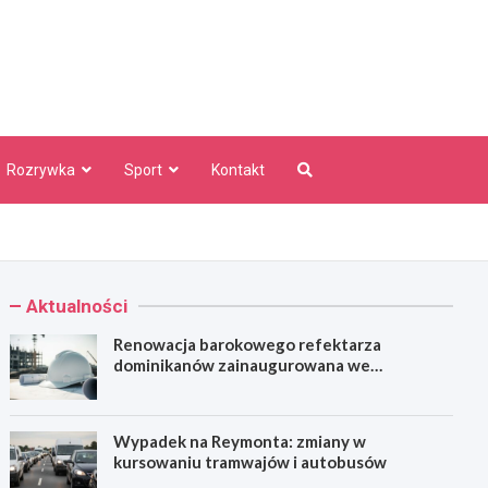
aw Info
Rozrywka
Sport
Kontakt
Aktualności
Renowacja barokowego refektarza
dominikanów zainaugurowana we
Wrocławiu
Wypadek na Reymonta: zmiany w
kursowaniu tramwajów i autobusów