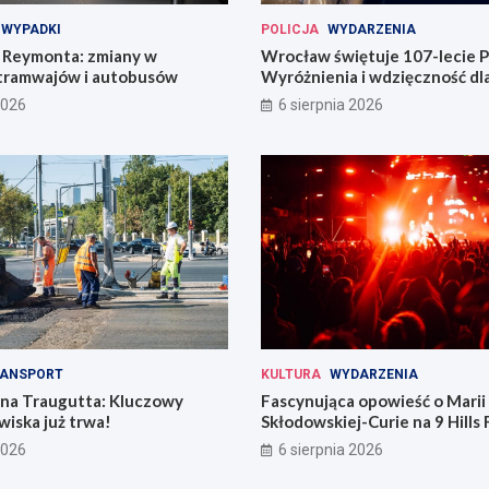
WYPADKI
POLICJA
WYDARZENIA
Reymonta: zmiany w
Wrocław świętuje 107-lecie Po
tramwajów i autobusów
Wyróżnienia i wdzięczność d
codzienności
2026
6 sierpnia 2026
ANSPORT
KULTURA
WYDARZENIA
 na Traugutta: Kluczowy
Fascynująca opowieść o Marii
iska już trwa!
Skłodowskiej-Curie na 9 Hills 
2026
6 sierpnia 2026