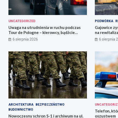
UNCATEGORIZED
PODWÓRKA
R
Uwaga na utrudnienia w ruchu podczas
Gajowice zys
Tour de Pologne – kierowcy, bądźcie
na rewitaliz
przygotowani!
6 sierpnia 2026
6 sierpnia 
ARCHITEKTURA
BEZPIECZEŃSTWO
UNCATEGORIZ
BUDOWNICTWO
Telefon, któ
Nowoczesny schron S-1 i archiwum na ul.
oszustwem