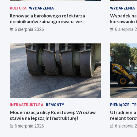
KULTURA
WYDARZENIA
WYDARZENIA
Renowacja barokowego refektarza
Wypadek na 
dominikanów zainaugurowana we
kursowaniu 
Wrocławiu
6 sierpnia 2026
6 sierpnia 
INFRASTRUKTURA
REMONTY
PIENIĄDZE
TR
Modernizacja ulicy Rdestowej: Wrocław
Utrudnienia
stawia na lepszą infrastrukturę!
remont torow
6 sierpnia 2026
6 sierpnia 