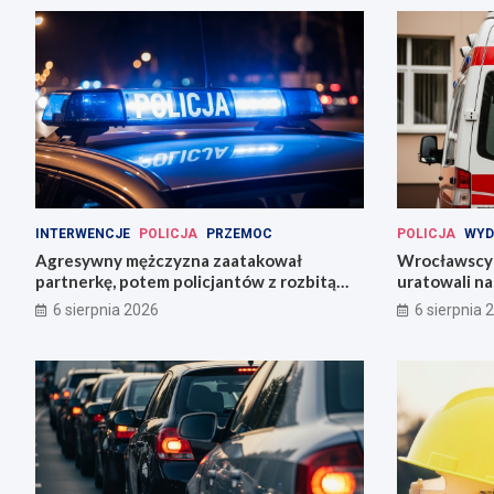
INTERWENCJE
POLICJA
PRZEMOC
POLICJA
WYD
Agresywny mężczyzna zaatakował
Wrocławscy 
partnerkę, potem policjantów z rozbitą
uratowali n
butelką
6 sierpnia 2026
6 sierpnia 