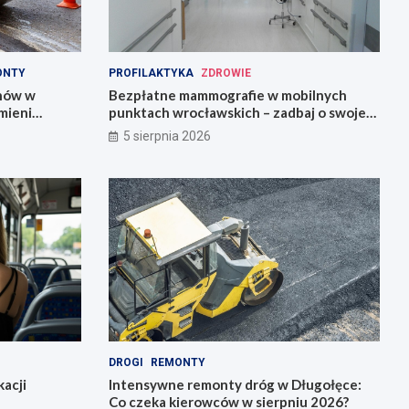
ONTY
PROFILAKTYKA
ZDROWIE
onów w
Bezpłatne mammografie w mobilnych
mieni
punktach wrocławskich – zadbaj o swoje
zdrowie!
5 sierpnia 2026
DROGI
REMONTY
acji
Intensywne remonty dróg w Długołęce:
Co czeka kierowców w sierpniu 2026?