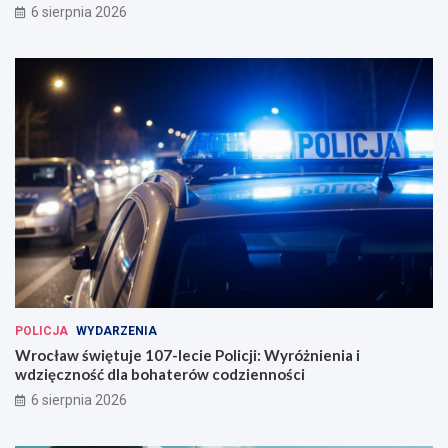
6 sierpnia 2026
u
a
g
u
u
t
r
o
o
b
w
u
a
s
n
ó
a
w
w
e
W
r
o
c
ł
a
POLICJA
WYDARZENIA
w
Wrocław świętuje 107-lecie Policji: Wyróżnienia i
i
wdzięczność dla bohaterów codzienności
u
6 sierpnia 2026