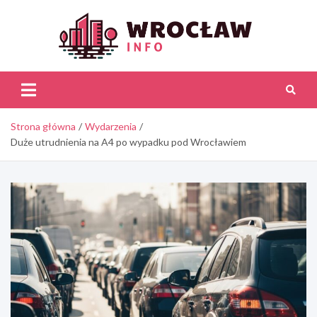
Skip
to
content
Wroc
Inf
Strona główna
Wydarzenia
Duże utrudnienia na A4 po wypadku pod Wrocławiem